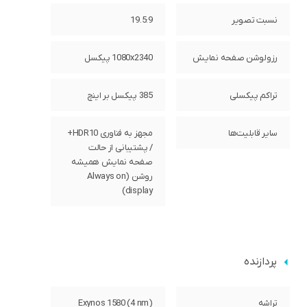
نسبت تصویر
19.5:9
رزولوشن صفحه نمایش
1080x2340 پیکسل
تراکم پیکسلی
385 پیکسل بر اینچ
سایر قابلیت‌ها
مجهز به فناوری HDR10+
/ پشتیبانی از حالت
صفحه نمایش همیشه
روشن (Always on
display)
پردازنده
تراشه
Exynos 1580 (4 nm)