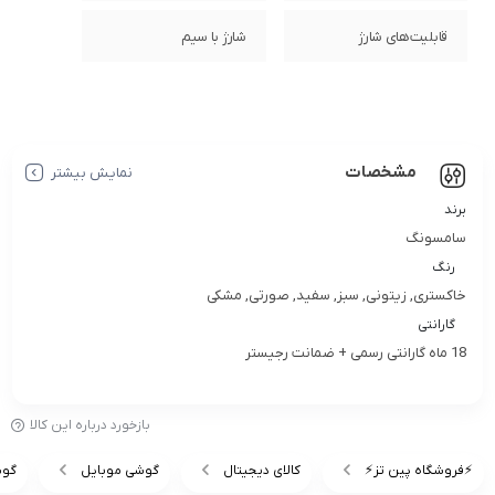
قابلیت‌های شارژ
شارژ با سیم
مشخصات
نمایش بیشتر
برند
سامسونگ
رنگ
خاکستری, زیتونی, سبز, سفید, صورتی, مشکی
گارانتی
18 ماه گارانتی رسمی + ضمانت رجیستر
بازخورد درباره این کالا
⚡️فروشگاه پین تز⚡️
کالای دیجیتال
گوشی موبایل
گوش