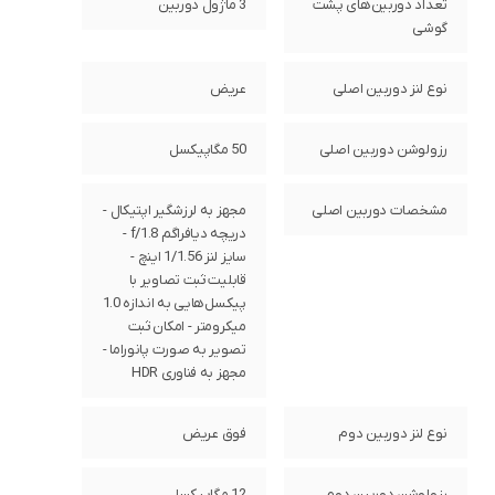
تعداد دوربین‌های پشت
3 ماژول دوربین
گوشی
نوع لنز دوربین اصلی
عریض
رزولوشن دوربین اصلی
50 مگاپیکسل
مشخصات دوربین اصلی
مجهز به لرزشگیر اپتیکال -
دریچه دیافراگم f/1.8 -
سایز لنز 1/1.56 اینچ -
قابلیت ثبت تصاویر با
پیکسل‌هایی به اندازه 1.0
میکرومتر - امکان ثبت
تصویر به صورت پانوراما -
مجهز به فناوری HDR
نوع لنز دوربین دوم
فوق عریض
رزولوشن دوربین دوم
12 مگاپیکسل