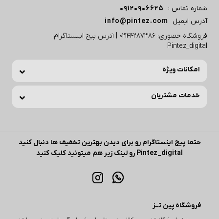
شماره تماس :
09120906625
آدرس ایمیل
info@pintez.com
فروشگاه حضوری: 02144287386 | آدرس پیج اینستاگرام:
Pintez_digital
امکانات ویژه
خدمات مشتریان
حتما پیج اینستاگرام رو برای دیدن بهترین تخفیف ها دنبال کنید
Pintez_digital رو لینک زیر هم میتونید کلیک کنید
فروشگاه پین تــز