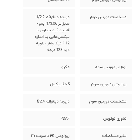
مشخصات دوربین دوم
دریچه دیافراگم f/2.2 -
سایز لنز 1/3.06 اینچ -
قابلیت ثبت تصاویر با
پیکسل‌هایی به اندازه
1.12 میکرومتر - زاویه
دید 123 درجه
نوع لنز دوربین سوم
ماکرو
رزولوشن دوربین سوم
5 مگاپیکسل
مشخصات دوربین سوم
دریچه دیافراگم f/2.4
فناوری فوکوس
PDAF
سایر مشخصات
رزولوشن ۴K با سرعت ۳۰