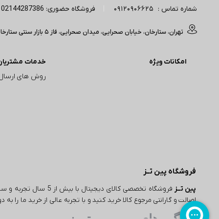
شماره تماس :
09120906625
|
فروشگاه حضوری: 02144287386 | آدرس پیج اینستاگرام: Pintez_digital
تهران، ستارخان، خیابان صحرایی، میدان صحرایی، فاز 5 بازار سنتی ستارخان(مجتمع تجاری آپادانا) ، ورودی A، واحد 50/214 فروشگاه پبن تز (تایم کاری : 11 صبح الی 20 شب)
امکانات ویژه
خدمات مشتریان
روش های ارسال
فروشگاه پین تــز
پین تــز
فروشگاه تخصصی کالای دیجی
اصالت و گارانتی مرجوع کالا خرید کنید و با تجربه عالی از خرید ما را به
ویژگی های مهم پین تـــز