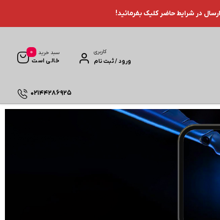
ارسال در شرایط حاضر کلیک بفرمائید!
0
کاربری
سبد خرید
خالی است
ورود / ثبت نام
02144286925