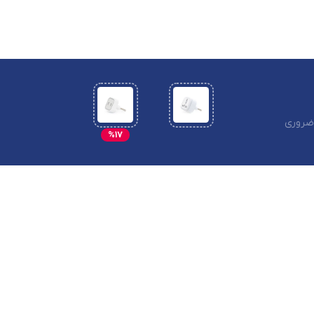
 ضروری
%17