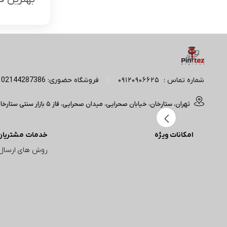
شماره تماس :
09120906625
|
فروشگاه حضوری: 02144287386 | آدرس پیج اینستاگرام: Pintez_digital
تهران، ستارخان، خیابان صحرایی، میدان صحرایی، فاز 5 بازار سنتی ستارخان(مجتمع تجاری آپادانا) ، ورودی A، واحد 50/214 فروشگاه پبن تز (تایم کاری : 11 صبح الی 20 شب)
امکانات ویژه
خدمات مشتریان
روش های ارسال