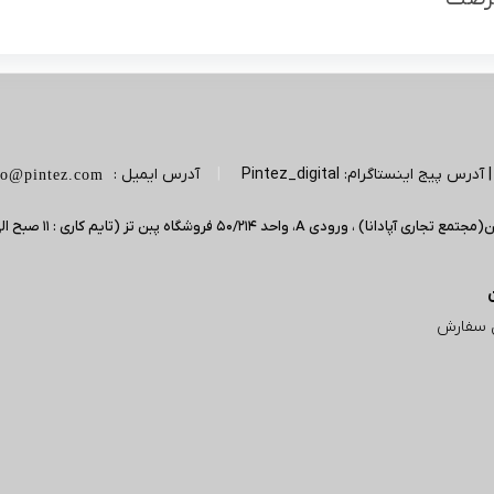
|
آدرس ایمیل :
fo@pintez.com
 سفارش