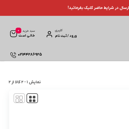
ارسال در شرایط حاضر کلیک بفرمائید!
0
کاربری
سبد خرید
خالی است
ورود / ثبت نام
02144286925
نمایش
1
-
2
کالا از
2