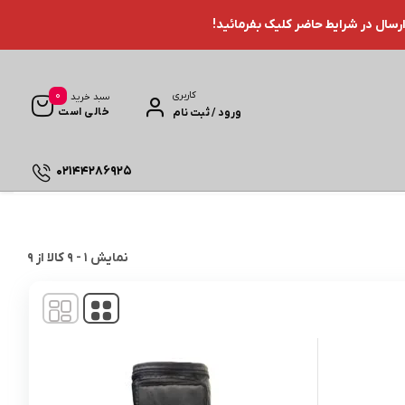
ارسال در شرایط حاضر کلیک بفرمائید!
0
کاربری
سبد خرید
خالی است
ورود / ثبت نام
02144286925
نمایش
1
-
9
کالا از
9