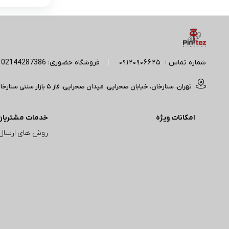
شماره تماس :
09120906625
|
فروشگاه حضوری: 02144287386 | آدرس پیج اینستاگرام: Pintez_digital
تهران، ستارخان، خیابان صحرایی، میدان صحرایی، فاز 5 بازار سنتی ستارخان(مجتمع تجاری آپادانا) ، ورودی A، واحد 50/214 فروشگاه پبن تز (تایم کاری : 11 صبح الی 20 شب)
امکانات ویژه
خدمات مشتریان
روش های ارسال