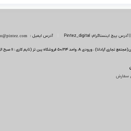
|
آدرس ایمیل :
fo@pintez.com
 سفارش