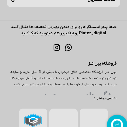
حتما پیج اینستاگرام رو برای دیدن بهترین تخفیف ها دنبال کنید
Pintez_digital رو لینک زیر هم میتونید کلیک کنید
فروشگاه پین تــز
پین تــز
فروشگاه تخصصی کالای دیجیتال با بیش از 5 سال تجربه و سابقه
درخشان در خدمت شماست تا با خیال راحت با ضمانت اصالت و گارانتی مرجوع کالا
خرید کنید و با تجربه عالی از خرید ما را به دوستان و آشنایان خودتان معرفی کنید.
ویژگی های مهم پین تـــز
نمایش بیشتر
یکی از ویژگی‌های مهم در خرید از پین تز، تنوع بی‌نظیر محصولات است. این
فروشگاه اینترنتی طیف وسیعی از کالاها را در دسته‌های مختلف از جمله
لوازم دیجیتال، لوازم خانگی و بسیاری از محصولات دیگر ارائه می‌دهد. به
عنوان مثال، اگر به دنبال خرید یا بررسی قیمت گوشی باشید، پین تز