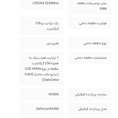
سایر توضیحات حافظه
LPDDR4 3200MHz
RAM
ظرفیت حافظه داخلی
یک ترابایت و 256
گیگابایت
نوع حافظه داخلی
هیبریدی
مشخصات حافظه داخلی
1 ترابایت هاردیسک به
همراه 256 گیگابایت
حافظه از نوع SSD NVMe
(درایو حالت جامد) (Solid
State Drive)
سازنده پردازنده گرافیکی
NVIDIA
مدل پردازنده گرافیکی
Geforce MX450