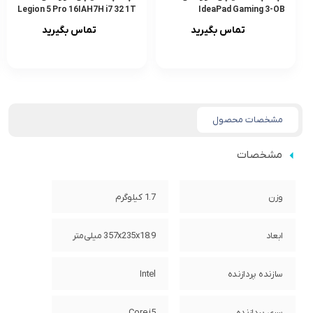
Legion 5 Pro 16IAH7H i7 32 1T
IdeaPad Gaming 3-OB
8GB
تماس بگیرید
تماس بگیرید
مشخصات محصول
مشخصات
وزن
1.7 کیلوگرم
ابعاد
357x235x18.9 میلی‌متر
سازنده پردازنده
Intel
سری پردازنده
Core i5