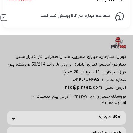
شما هم درباره این کالا پرسش ثبت کنید
تهران، ستارخان، خیابان صحرایی، میدان صحرایی، فاز 5 بازار سنتی
ستارخان(مجتمع تجاری آپادانا) ، ورودی A، واحد 50/214 فروشگاه پبن
تز (تایم کاری : 11 صبح الی 20 شب)
شماره تماس :
09120906625
آدرس ایمیل
info@pintez.com
فروشگاه حضوری: 02144287386 | آدرس پیج اینستاگرام:
Pintez_digital
امکانات ویژه
خدمات مشتریان