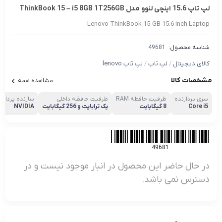
لپ تاپ 15.6 اینچی لنوو مدل ThinkBook 15 – i5 8GB 1T256GB
Lenovo ThinkBook 15-GB 15.6 inch Laptop
شناسه محصول:
49681
کالای دیجیتال
/
لپ تاپ
/
لپ تاپ lenovo
مشخصات کالا
مشاهده همه
سری پردازنده
ظرفیت حافظه RAM
ظرفیت حافظه داخلی
سازنده پردازند
Core i5
8 گیگابایت
یک ترابایت و 256 گیگابایت
NVIDIA
49681
در حال حاضر این محصول در انبار موجود نیست و در
دسترس نمی باشد.