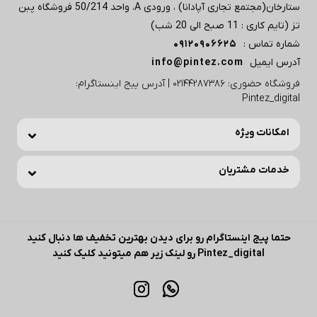
ستارخان(مجتمع تجاری آپادانا) ، ورودی A، واحد 50/214 فروشگاه پبن
تز (تایم کاری : 11 صبح الی 20 شب)
شماره تماس :
09120906625
آدرس ایمیل
info@pintez.com
فروشگاه حضوری: 02144287386 | آدرس پیج اینستاگرام:
Pintez_digital
امکانات ویژه
خدمات مشتریان
حتما پیج اینستاگرام رو برای دیدن بهترین تخفیف ها دنبال کنید
Pintez_digital رو لینک زیر هم میتونید کلیک کنید