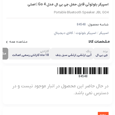
اسپیکر بلوتوثی قابل حمل جی بی ال مدل Go 4 | اصلی
Portable Bluetooth Speaker JBL GO4
شناسه محصول:
84548
اسپیکر
/
اسپیکر بلوتوث
/
کالای دیجیتال
مشخصات کالا
مشاهده همه
برند
رنگ
گارانتی
مشاه
جی بی ال
آبی, ارتشی, ارتشی سبز, بنف
18 ماه گارانتی رسمی, اصالت
ش, سرمه ای, سفید, صورتی,
و سلامت فیزیکی کالا, 24 ماهه
قرمز, مشکی
مدیا ( گلدیران )
84548
در حال حاضر این محصول در انبار موجود نیست و در
دسترس نمی باشد.