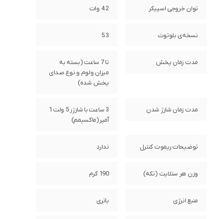
توان خروجی اسپیکر
4.2 وات
نسخه‌ی بلوتوث
5.3
مدت زمان پخش
تا 7 ساعت (بسته به
میزان ولوم و نوع صدای
پخش شده)
مدت زمان شارژ شدن
3 ساعت با شارژر 5 ولت 1
آمپر(ماکسیمم)
توضیحات ریموت کنترل
ندارد
وزن هر ستلایت (تکه)
190 گرم
منبع انرژی
باتری