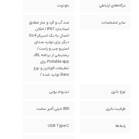
درگاه‌های ارتباطی
بلوتوث
سایر مشخصات
ضد آب و گرد و غبار مطابق
استاندارد IP67 / امکان
اتصال به یک اسپیکر Go4
دیگر برای تولید صدای
استریو چپ و راست /
پشتیبانی از برنامه JBL
Portable app برای
تنظیمات اکولایزر و نوع
Bass تولید شده /
نوع باتری
لیتیوم یونی
ظرفیت باتری
850 میلی آمپر ساعت
رابط‌ها
USB Type-C