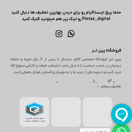
حتما پیج اینستاگرام رو برای دیدن بهترین تخفیف ها دنبال کنید
Pintez_digital رو لینک زیر هم میتونید کلیک کنید
فروشگاه پین تــز
پین تــز
فروشگاه تخصصی کالای دیجیتال با بیش از 5 سال تجربه و سابقه
درخشان در خدمت شماست تا با خیال راحت با ضمانت اصالت و گارانتی مرجوع کالا
خرید کنید و با تجربه عالی از خرید ما را به دوستان و آشنایان خودتان معرفی کنید.
ویژگی های مهم پین تـــز
نمایش بیشتر
یکی از ویژگی‌های مهم در خرید از پین تز، تنوع بی‌نظیر محصولات است. این
فروشگاه اینترنتی طیف وسیعی از کالاها را در دسته‌های مختلف از جمله
لوازم دیجیتال، لوازم خانگی و بسیاری از محصولات دیگر ارائه می‌دهد. به
عنوان مثال، اگر به دنبال خرید یا بررسی قیمت گوشی باشید، پین تز
مجموعه‌ای از بهترین گوشی‌ها از برندهای معتبر اپل و سامسونگ مانند آیفون
۱۷، گوشی S26، گوشی‌های مختلف از برند شیائومی مانند شیائومی نوت 15 و