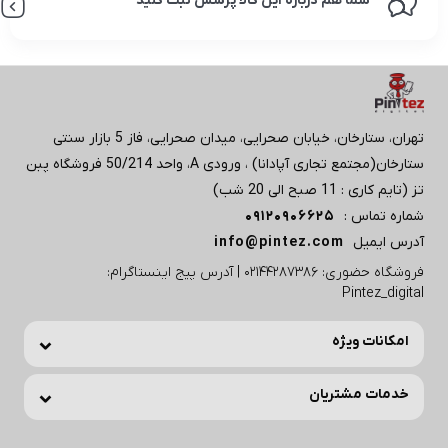
شما هم درباره این کالا پرسش ثبت کنید
تهران، ستارخان، خیابان صحرایی، میدان صحرایی، فاز 5 بازار سنتی
ستارخان(مجتمع تجاری آپادانا) ، ورودی A، واحد 50/214 فروشگاه پبن
تز (تایم کاری : 11 صبح الی 20 شب)
شماره تماس :
09120906625
آدرس ایمیل
info@pintez.com
فروشگاه حضوری: 02144287386 | آدرس پیج اینستاگرام:
Pintez_digital
امکانات ویژه
خدمات مشتریان