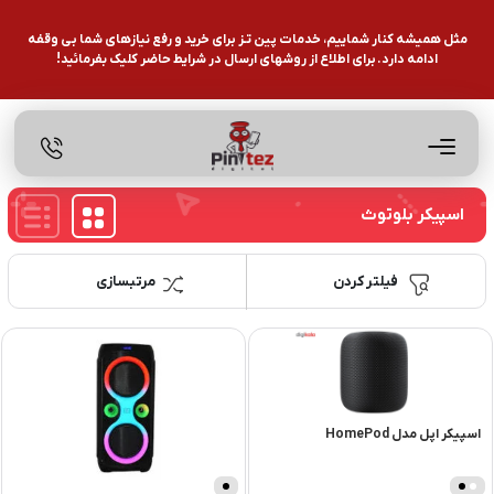
مثل همیشه کنار شماییم، خدمات پین تـز برای خرید و رفع نیازهای شما بی وقفه
ادامه دارد. برای اطلاع از روشهای ارسال در شرایط حاضر کلیک بفرمائید!
اسپیکر بلوتوث
فیلتر کردن
مرتبسازی
اسپیکر اپل مدل HomePod