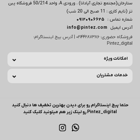
ستارخان(مجتمع تجاری آپادانا) ، ورودی A، واحد 50/214 فروشگاه پبن
تز (تایم کاری : 11 صبح الی 20 شب)
شماره تماس :
09120906625
آدرس ایمیل
info@pintez.com
فروشگاه حضوری: 02144287386 | آدرس پیج اینستاگرام:
Pintez_digital
امکانات ویژه
خدمات مشتریان
حتما پیج اینستاگرام رو برای دیدن بهترین تخفیف ها دنبال کنید
Pintez_digital رو لینک زیر هم میتونید کلیک کنید