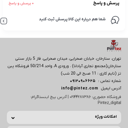
پرسش و پاسخ
0 پرسش و پاسخ
شما هم درباره این کالا پرسش ثبت کنید
تهران، ستارخان، خیابان صحرایی، میدان صحرایی، فاز 5 بازار سنتی
ستارخان(مجتمع تجاری آپادانا) ، ورودی A، واحد 50/214 فروشگاه پبن
تز (تایم کاری : 11 صبح الی 20 شب)
شماره تماس :
09120906625
آدرس ایمیل
info@pintez.com
فروشگاه حضوری: 02144287386 | آدرس پیج اینستاگرام:
Pintez_digital
امکانات ویژه