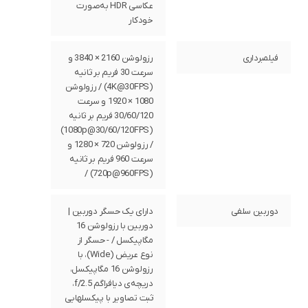
عکاسی HDR به‌صورت
خودکار
فیلمبرداری
رزولوشن 2160 × 3840 و
سرعت 30 فریم بر ثانیه
(4K@30FPS) / رزولوشن
1080 × 1920 و سرعت
30/60/120 فریم بر ثانیه
(1080p@30/60/120FPS)
/ رزولوشن 720 × 1280 و
سرعت 960 فریم بر ثانیه
(720p@960FPS) /
دوربین سلفی
دارای یک حسگر دوربین |
دوربین‌ با رزولوشن 16
مگاپیکسل / - حسگر از
نوع عریض (Wide)، با
رزولوشن 16 مگاپیکسل،
دریچه‌ی دیافراگم f/2.5،
ثبت تصاویر با پیکسل‎هایی