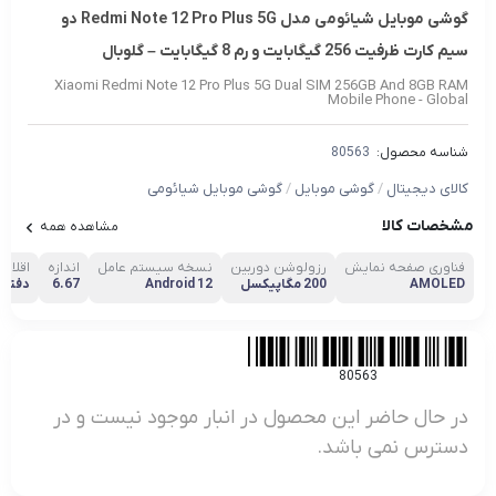
گوشی موبایل شیائومی مدل Redmi Note 12 Pro Plus 5G دو
سیم کارت ظرفیت 256 گیگابایت و رم 8 گیگابایت – گلوبال
Xiaomi Redmi Note 12 Pro Plus 5G Dual SIM 256GB And 8GB RAM
Mobile Phone - Global
شناسه محصول:
80563
کالای دیجیتال
/
گوشی موبایل
/
گوشی موبایل شیائومی
مشخصات کالا
مشاهده همه
فناوری صفحه‌ نمایش
رزولوشن دوربین
نسخه سیستم عامل
اندازه
اقلام 
AMOLED
200 مگاپیکسل
Android 12
6.67
دفترچه
80563
در حال حاضر این محصول در انبار موجود نیست و در
دسترس نمی باشد.