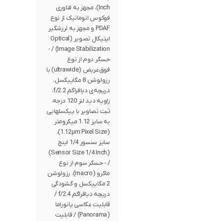
Inch)، مجهز به فناوری
فوکوس اتوماتیک از نوع
PDAF و مجهز به لرزشگیر
اپتیکال تصویر (Optical
Image Stabilization) / -
حسگر دوم از نوع
فوق‌عریض (ultrawide) با
رزولوشن 8 مگاپیکسل،
دریچه‌ی دیافراگم f/2.2،
زاویه دید لنز 120 درجه،
ثبت تصاویر با پیکسل‎هایی
به سایز 1.12 میکرومتر
(1.12µm Pixel Size)،
سایز سنسور 1/4 اینچ
(Sensor Size 1/4 Inch)
/ - حسگر سوم از نوع
ماکرو (macro)، رزولوشن
2 مگاپیکسل و گشودگی
دریچه دیافراگم f/2.4 /
قابلیت عکاسی پانوراما
(Panorama) / قابلیت