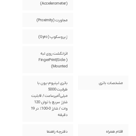
(Accelerometer)
مجاورت (Proximity)
ژیروسکوپ (Gyro)
اثرانگشت روی لبه
(FingerPrint|Side-
Mounted)
مشخصات باتری
باتری لیتیوم‌-یون با
ظرفیت 5000
میلی‌آمپرساعت / قابلیت
شارژ سریع با توان 120
وات / شارژ 0-100٪ در 19
دقیقه
اقلام همراه
دفترچه‌ راهنما