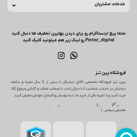
خدمات مشتریان
حتما پیج اینستاگرام رو برای دیدن بهترین تخفیف ها دنبال کنید
Pintez_digital رو لینک زیر هم میتونید کلیک کنید
فروشگاه پین تــز
پین تــز
فروشگاه تخصصی کالای دیجیتال با بیش از 5 سال تجربه و سابقه
درخشان در خدمت شماست تا با خیال راحت با ضمانت اصالت و گارانتی مرجوع کالا
خرید کنید و با تجربه عالی از خرید ما را به دوستان و آشنایان خودتان معرفی کنید.
ویژگی های مهم پین تـــز
نمایش بیشتر
یکی از ویژگی‌های مهم در خرید از پین تز، تنوع بی‌نظیر محصولات است. این
فروشگاه اینترنتی طیف وسیعی از کالاها را در دسته‌های مختلف از جمله
لوازم دیجیتال، لوازم خانگی و بسیاری از محصولات دیگر ارائه می‌دهد. به