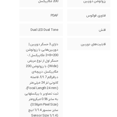
رزولوشن دوربین
200 مگاپیکسل
فناوری فوکوس
PDAF
فلش
Dual LED Dual Tone
قابلیت‌های دوربین
دارای 3 حسگر دوربین |
دوربین‌هایی با رزولوشن
200+8+2 مگاپیکسل / -
حسگر اول از نوع عریض
(Wide)، با رزولوشن 200
مگاپیکسل، دریچه‌ی
دیافراگم f/1.7، فاصله
کانونی لنز 24 میلی‌متر
(Focal Length 24 mm)،
ثبت تصاویر با پیکسل‎هایی
به سایز 0.56 میکرومتر
(0.56µm Pixel Size)،
سایز سنسور 1/1.4 اینچ
(Sensor Size 1/1.4