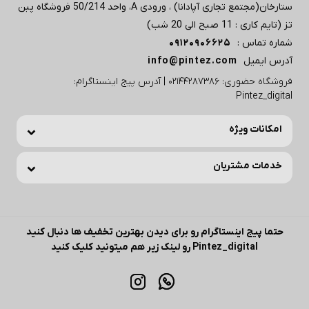
ستارخان(مجتمع تجاری آپادانا) ، ورودی A، واحد 50/214 فروشگاه پبن
تز (تایم کاری : 11 صبح الی 20 شب)
شماره تماس :
09120906625
آدرس ایمیل
info@pintez.com
فروشگاه حضوری: 02144287386 | آدرس پیج اینستاگرام:
Pintez_digital
امکانات ویژه
خدمات مشتریان
حتما پیج اینستاگرام رو برای دیدن بهترین تخفیف ها دنبال کنید
Pintez_digital رو لینک زیر هم میتونید کلیک کنید