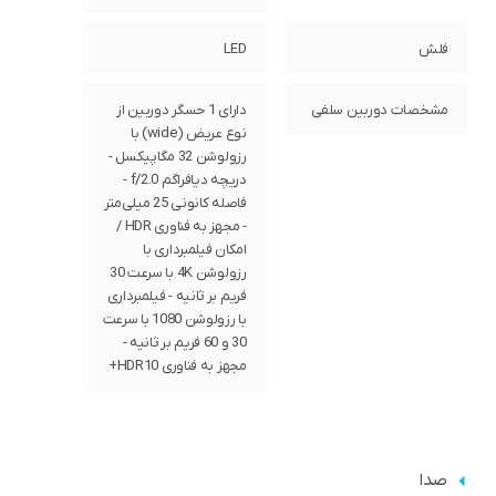
فلش
LED
مشخصات دوربین سلفی
دارای 1 حسگر دوربین از
نوع عریض (wide) با
رزولوشن 32 مگاپیکسل -
دریچه دیافراگم f/2.0 -
فاصله کانونی 25 میلی‌متر
- مجهز به فناوری HDR /
امکان فیلمبرداری با
رزولوشن 4K با سرعت 30
فریم بر ثانیه - فیلمبرداری
با رزولوشن 1080 با سرعت
30 و 60 فریم بر ثانیه -
مجهز به فناوری HDR10+
صدا