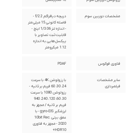
مشخصات دوربین سوم
دریچه دیافراگم f/2.2 -
فاصله کانونی 15 میلی‌متر
- اندازه لنز 1/3.06 اینچ -
قابلیت ثبت تصاویر با
پیکسل‌هایی به اندازه
1.12 میکرومتر
فناوری فوکوس
PDAF
سایر مشخصات
با رزولوشن 4K با سرعت
فیلمبرداری
24، 30، 60 فریم بر ثانیه -
رزولوشن 1080 با سرعت
30، 60، 120، 240، 940
فریم بر ثانیه / مجهز به
لرزشگیر gyro-EIS - با
عمق بیتی 10bit Rec.
2020 - مجهز به فناوری
HDR10+