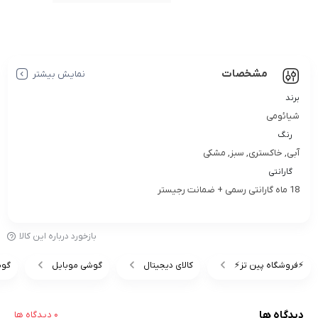
مشخصات
نمایش بیشتر
برند
شیائومی
رنگ
آبی, خاکستری, سبز, مشکی
گارانتی
18 ماه گارانتی رسمی + ضمانت رجیستر
بازخورد درباره این کالا
⚡️فروشگاه پین تز⚡️
کالای دیجیتال
گوشی موبایل
گوش
دیدگاه ها
0 دیدگاه ها