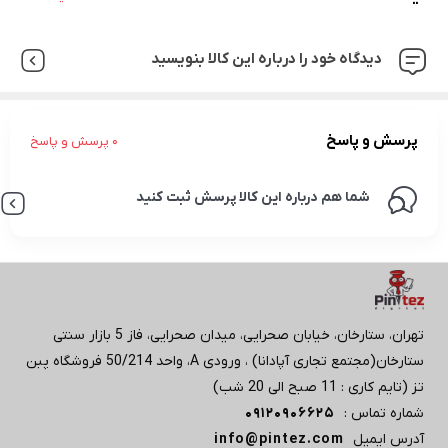
دیدگاه خود را درباره این کالا بنویسید
پرسش و پاسخ
0 پرسش و پاسخ
شما هم درباره این کالا پرسش ثبت کنید
تهران، ستارخان، خیابان صحرایی، میدان صحرایی، فاز 5 بازار سنتی
ستارخان(مجتمع تجاری آپادانا) ، ورودی A، واحد 50/214 فروشگاه پبن
تز (تایم کاری : 11 صبح الی 20 شب)
شماره تماس :
09120906625
آدرس ایمیل
info@pintez.com