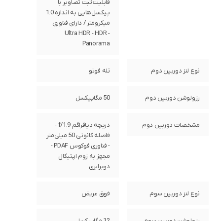
قابلیت ثبت تصاویر با
پیکسل‌هایی به اندازه 1.0
میکرومتر / دارای فناوری
Ultra HDR - HDR -
Panorama
نوع لنز دوربین دوم
تله فوتو
رزولوشن دوربین دوم
50 مگاپیکسل
مشخصات دوربین دوم
دریچه دیافراگم f/1.9 -
فاصله کانونی 50 میلی‌متر
- فناوری فوکوس PDAF -
مجهز به زوم اپتیکال
دوبرابری
نوع لنز دوربین سوم
فوق عریض
رزولوشن دوربین سوم
12 مگاپیکسل