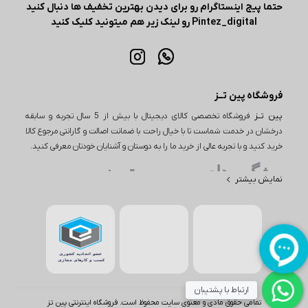
حتما پیج اینستاگرام رو برای دیدن بهترین تخفیف ها دنبال کنید
Pintez_digital رو لینک زیر هم میتونید کلیک کنید
فروشگاه پین تــز
پین تــز
فروشگاه تخصصی کالای دیجیتال با بیش از 5 سال تجربه و سابقه
درخشان در خدمت شماست تا با خیال راحت با ضمانت اصالت و گارانتی مرجوع کالا
خرید کنید و با تجربه عالی از خرید ما را به دوستان و آشنایان خودتان معرفی کنید.
ویژگی های مهم پین تـــز
نمایش بیشتر
یکی از ویژگی‌های مهم در خرید از پین تز، تنوع بی‌نظیر محصولات است. این
فروشگاه اینترنتی طیف وسیعی از کالاها را در دسته‌های مختلف از جمله
لوازم دیجیتال، لوازم خانگی و بسیاری از محصولات دیگر ارائه می‌دهد. به
عنوان مثال، اگر به دنبال خرید یا بررسی قیمت گوشی باشید، پین تز
مجموعه‌ای از بهترین گوشی‌ها از برندهای معتبر اپل و سامسونگ مانند آیفون
۱۷، گوشی S26، گوشی‌های مختلف از برند شیائومی مانند شیائومی نوت 15 و
ارتباط با پشتیبان
بسیاری از برندهای دیگر را در اختیار شما قرار می‌دهد. همچنین برای
تمامی حقوق مادی و معنوی سایت محفوظ است. فروشگاه اینترنتی پین تز
علاقه‌مندان به لوازم دیجیتال، این فروشگاه اینترنتی انواع لپ تاپ، تلویزیون،