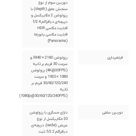
دوربین سوم از نوع
سنجش عمق (depth) با
رزولوشن 2 مگاپیکسل و
دریچه‌ی دیافراگم f/2.4
قابلیت عکاسی HDR
قابلیت عکاسی پانوراما
(Panorama)
فیلمبرداری
رزولوشن 2160 × 3840 و
سرعت 30 فریم بر ثانیه
(4K@30FPS) رزولوشن
1080 × 1920 و سرعت
30/60/120/240 فریم بر
ثانیه
(1080p@30/60/120/240FPS)
دوربین سلفی
دارای حسگری با رزولوشن
20 مگاپیکسل از نوع
عریض (wide)، دریچه‌ی
دیافراگم f/2.2، ثبت