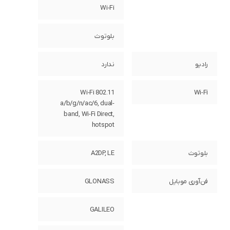
Wi-Fi
بلوتوث
رادیو
ندارد
Wi-Fi 802.11
Wi-Fi
a/b/g/n/ac/6, dual-
band, Wi-Fi Direct,
hotspot
بلوتوث
A2DP, LE
فن‌آوری موبایل
GLONASS
GALILEO