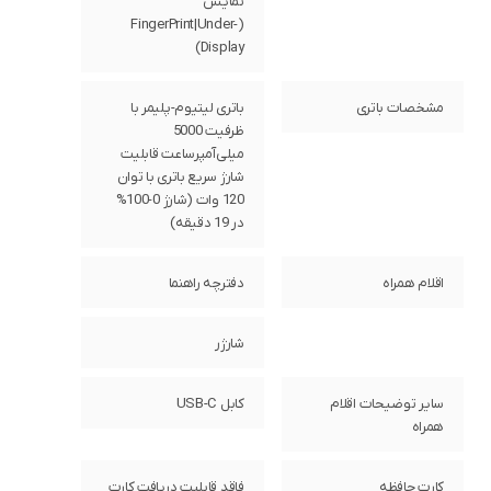
نمایش
(FingerPrint|Under-
Display)
مشخصات باتری
باتری لیتیوم-پلیمر با
ظرفیت 5000
میلی‌آمپرساعت قابلیت
شارژ سریع باتری با توان
120 وات (شارژ 0-100%
در 19 دقیقه)
اقلام همراه
دفترچه‌ راهنما
شارژر
سایر توضیحات اقلام
کابل USB-C
همراه
کارت حافظه
فاقد قابلیت دریافت کارت