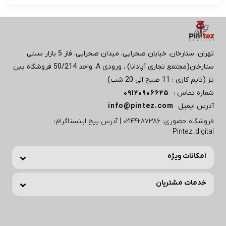
تهران، ستارخان، خیابان صحرایی، میدان صحرایی، فاز 5 بازار سنتی
ستارخان(مجتمع تجاری آپادانا) ، ورودی A، واحد 50/214 فروشگاه پبن
تز (تایم کاری : 11 صبح الی 20 شب)
شماره تماس :
09120906625
آدرس ایمیل
info@pintez.com
فروشگاه حضوری: 02144287386 | آدرس پیج اینستاگرام:
Pintez_digital
امکانات ویژه
خدمات مشتریان