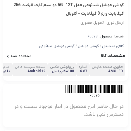
گوشی موبایل شیائومی مدل 5G | 12T دو سیم کارت ظرفیت 256
گیگابایت و رم 8 گیگابایت – گلوبال
ارسال فوری | تحویل حضوری
شناسه محصول:
70598
کالای دیجیتال
/
گوشی موبایل
/
گوشی موبایل شیائومی
مشخصات کالا
مشاهده همه
فناوری صفحه‌نمایش
اندازه
رزولوشن عکس
نسخه سیستم عامل
اقلام ه
AMOLED
6.67
108مگاپیکسل
Android 12
دفترچه‌
70596
در حال حاضر این محصول در انبار موجود نیست و در
دسترس نمی باشد.