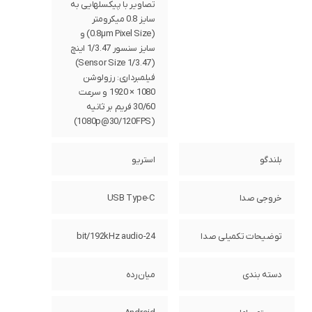
تصاویر با پیکسل‎هایی به
سایز 0.8 میکرومتر
(0.8µm Pixel Size) و
سایز سنسور 1/3.47 اینچ
(Sensor Size 1/3.47)
فیلمبرداری: رزولوشن
1080 × 1920 و سرعت
30/60 فریم بر ثانیه
(1080p@30/120FPS)
بلندگو
استریو
خروجی صدا
USB Type-C
توضیحات تکمیلی صدا
24-bit/192kHz audio
دسته ‌بندی
‌میان‌رده