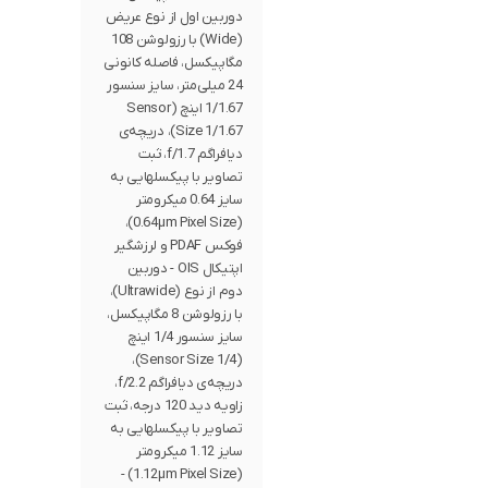
دوربین اول از نوع عریض
(Wide) با رزولوشن 108
مگاپیکسل، فاصله کانونی
24 میلی‌متر، سایز سنسور
1/1.67 اینچ (Sensor
Size 1/1.67)، دریچه‌ی
دیافراگم f/1.7، ثبت
تصاویر با پیکسل‎هایی به
سایز 0.64 میکرومتر
(0.64µm Pixel Size)،
فوکس PDAF و لرزشگیر
اپتیکال OIS - دوربین
دوم از نوع (Ultrawide)،
با رزولوشن 8 مگاپیکسل،
سایز سنسور 1/4 اینچ
(Sensor Size 1/4)،
دریچه‌ی دیافراگم f/2.2،
زاویه دید 120 درجه، ثبت
تصاویر با پیکسل‎هایی به
سایز 1.12 میکرومتر
(1.12µm Pixel Size) -