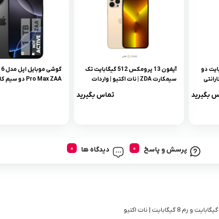
س 128 گیگابایت دو
آیفون 13 پرومکس 512 گیگابایت تک
گوشی 
 – گارانتی
سیمکارت ZDA | نات اکتیو | واردات
قانونی با گارانتی شرکتی رسمی
ترابایت و رم 8 گیگابایت
س بگیرید
تماس بگیرید
پرسش و پاسخ
دیدگاه ها