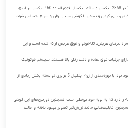
نمایشگر Super Retina XDR OLED آیفون 16 پرو مکس یکی از با کیفیت‌ترین نمایشگرهای این روزهای بازار است. این صفحه نمایش با رزولوشن 1320 در 2868 پیکسل و تراکم پیکسلی فوق العاده 460 پیکسل بر اینچ،
تز ProMotion همچنان پابرجاست و باعث می‌شود که اسکرول کردن، بازی کردن و تعامل با گوشی بسیار روان و سریع احساس شود.
سه‌گانه به همراه لنزهای عریض، تله‌فوتو و فوق عریض ارائه شده است و اپل
ویر دارای جزئیات فوق‌العاده و دقت رنگی بالا هستند. سیستم فوتونیک
دوربین تله‌فوتو با قابلیت زوم اپتیکال 5 برابری، یکی از نقاط قوت مهم این گوشی است. آیفون که پیش از این در زمینه زوم اپتیکال ضعیف‌تر از رقبای خود بود، با بهره‌مندی از زوم اپتکیال 5 برابری توانسته بخش زیادی از
 پرو مکس توانسته یک سر و گردن از رقبایش پیش بیافتد. این گوشی امکان فیلمبرداری 4k با سرعت 120 فریم بر ثانیه را دارد که به نوبه خود بی‌نظیر است. همچنین دوربین‌های این گوشی
ینه‌ی عالی است. همچنین، قابلیت‌هایی مانند لرزش‌گیر تصویر بهبود یافته و حالت