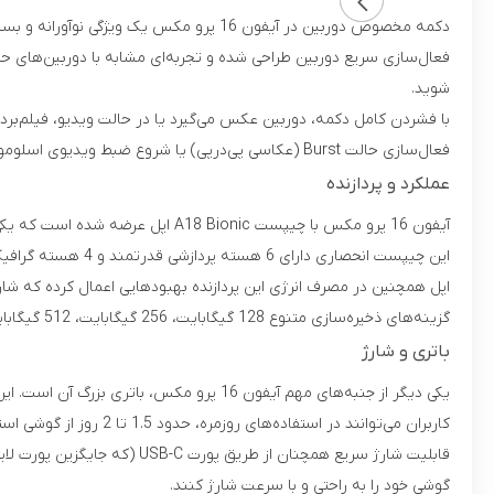
دکمه مخصوص دوربین در آیفون 16 پرو مکس
فعال‌سازی سریع دوربین طراحی شده و تجربه‌ای مشابه با دوربین‌های حر
شوید.
با فشردن کامل دکمه، دوربین عکس می‌گیرد یا در حالت ویدیو، فیلم‌بر
فعال‌سازی حالت Burst (عکاسی پی‌درپی) یا شروع ضبط ویدیوی اسلوموشن را فعال کند.
عملکرد و پردازنده
این چیپست انحصاری دارای 6 هسته پردازشی قدرتمند و 4 هسته گرافیکی بهبود یافته است که تجربه بازی کردن، ویرایش ویدیو و انجام کارهای سنگین را به سطحی جدید از روانی و سرعت می‌برد.
گزینه‌های ذخیره‌سازی متنوع 128 گیگابایت، 256 گیگابایت، 512 گیگابایت و 1 ترابایت، می‌تواند شما را از دغدغه‌ حافظه آزاد کند.
باتری و شارژ
کاربران می‌توانند در استفاده‌های روزمره، حدود 1.5 تا 2 روز از گوشی استفاده کنند بدون اینکه نیاز به شارژ مجدد داشته باشند.
گوشی خود را به راحتی و با سرعت شارژ کنند.