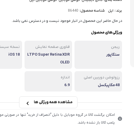
دسته بندی:
کالای دیجیتال
،
گوشی موبایل
،
گوشی موبایل اپل
برند :
اپل
شناسه محصول:
86440
در حال حاضر این محصول در انبار موجود نیست و در دسترس نمی باشد.
ویژگی‌های محصول
ریجن
فناوری صفحه‌ نمایش
نسخه سیستم
سنگاپور
LTPO Super Retina XDR
iOS 18
OLED
رزولوشن دوربین اصلی
اندازه
48 مگاپیکسل
6.9
مشاهده همه ویژگی ها
امکان برگشت کالا در گروه موبایل با دلیل "انصراف از خرید" تنها در صورتی م
پلمب کالا باز نشده باشد.