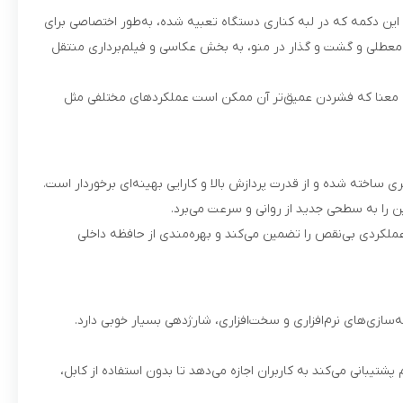
ی کرده است. این دکمه که در لبه کناری دستگاه تعبیه شده، به‌طور اختصاصی برای
ون معطلی و گشت و گذار در منو، به بخش عکاسی و فیلم‌برداری منتقل
 این معنا که فشردن عمیق‌تر آن ممکن است عملکردهای مختلفی مثل
با چیپست A18 Bionic اپل عرضه شده است که یکی از سریع‌ترین پردازنده‌های موجود در بازار است. این پردازنده با فناوری 3 نانومتری ساخته شده و از قدرت پردازش بالا و کارایی بهینه‌ای برخوردار است.
پردازنده بهبودهایی اعمال کرده که شارژدهی باتری را افزایش می‌دهد. این چیپست با همراهی حافظه رم 8 گیگابایتی عملکردی بی‌نقص را تضمین می‌کند و بهره‌مندی از حافظه داخلی
یلی‌آمپر ساعتی به بازار آمده است که به لطف بهینه‌سازی‌های نرم‌افزاری و سخت‌افزاری، شارژدهی بسیار خوبی دارد.
 پورت USB-C (که جایگزین پورت لایتنینگ شده است) وجود دارد. این گوشی همچنین از شارژ سریع 25 واتی بی‌سیم پشتیبانی می‌کند به کاربران اجازه می‌دهد تا بدون استفاده از کابل،