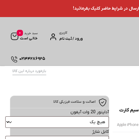
ارسال در شرایط حاضر کلیک بفرمائید!
0
کاربری
سبد خرید
خالی است
ورود / ثبت نام
02144286925
بازخورد درباره این کالا
اصالت و سلامت فیزیکی کالا
ل مدل iPhone 16 Pro Max ZAA دو سیم کارت
آداپتور 20 وات آیفون
Apple iPhone
کابل شارژ