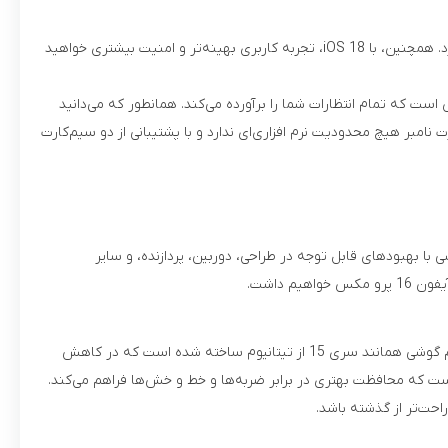
باتری 4685 میلی‌آمپر ساعتی با پشتیبانی از شارژ سریع هم به صورت باسیم و هم به صورت بی‌سیم، طول عمر بالایی داشته و شارژدهی بسیار خوبی دارد. همچنین، با iOS 18، تجربه کاربری بهینه‌تر و امنیت بیشتری خواهید
‌نظیر از تکنولوژی پیشرفته و طراحی لوکس است که تمام انتظارات شما را برآورده می‌کند. همانطور که می‌دانید
زار وجود دارند. پارت نامبر ZAA مربوط به کشور سنگاپور است. این پارت نامبر هیچ محدودیت نرم افزاری‌ای ندارد و با پشتیبانی از دو سیم‌کارت
رین گوشی هوشمند اپل است که در شهریور سال 1403 معرفی شده است. این گوشی با بهبودهای قابل توجه در طراحی، دوربین، پردازنده، و سایر
 داشت.
آیفون 16 پرو مکس از لحاظ طراحی، شباهت زیادی به نسل‌های قبلی خود دارد، اما اپل با تغییرات کوچکی توانسته جذابیت این مدل را افزایش دهد. فریم گوشی همانند سری 15 از تیتانیوم ساخته شده است که در کاهش
وزن 227 گرمی، گوشی سبکی محسوب نمی‌شود. قاب پشتی گوشی از شیشه Corning-made Glass ساخته شده است که محافظت بهتری در برابر ضربه‌ها و خط و خش‌ها فراهم می‌کند.