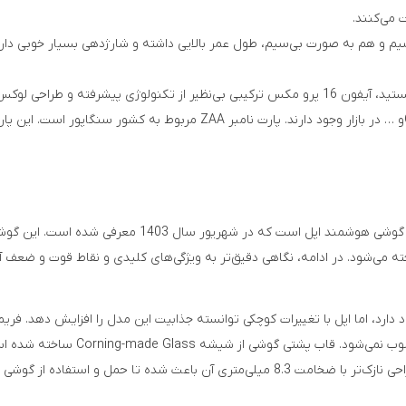
 می‌کنند.
اگر به دنبال بهترین عملکرد و عکاسی حرفه‌ای در یک گوشی هوشمند هستید، آیفون 16 پرو مکس ترکیبی بی
گوشی‌های آیفون با پارت نامبرهای مختلفی از جمله CH، ZAA، LLA ،ZPAو … در با
آیفون 16 پرو مکس (iPhone 16 Pro Max) جدیدترین و قدرتمندت
 در ادامه، نگاهی دقیق‌تر به ویژگی‌های کلیدی و نقاط قوت و ضعف آیفون 16 پرو مکس خواهیم
وزن گوشی موثر است، اما همچنان با 