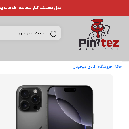
مثل همیشه کنار شماییم، خدمات پین تـ
خانه
فروشگاه
کالای دیجیتال
گوشی موبایل اپل مدل iPhone 16 Pro Max ZAA دو سیم کارت ظرفیت 512 گیگابایت و رم 8 گیگابایت | نات اکتیو