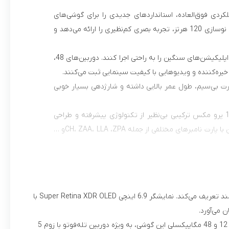
عملکردی فوق‌العاده، استانداردهای جدیدی را برای گوشی‌های
هوشمند تعریف می‌کند. نمایشگر 6.9 اینچی Super Retina XDR OLED با وضوح بالا و نرخ نوسازی 120 هرتز، تجربه بصری کم‌نظیری را ارائه می‌دهد و
چیپست قدرتمند A18 Bionic با فناوری 3 نانومتری، به کاربران امکان می‌دهد تا بازی‌ها و اپلیکیشن‌های سنگین را به راحتی اجرا کنند. دوربین‌های 48،
ه صورت بی‌سیم، طول عمر بالایی داشته و شارژدهی بسیار خوبی
اگر به دنبال بهترین عملکرد و عکاسی حرفه‌ای در یک گوشی هوشمند هستید، آیفون 16 پرو مکس ترکیبی بی‌نظیر از تکنولوژی پیشرفته و طراحی
لوکس است که تمام انتظارات شما را برآورده می‌کند. همانطور که می‌دانید گوشی‌های آیفون با پارت نامبرهای مختلفی از جمله CH، ZAA، LLA ،ZPAو …
 پارت نامبر هیچ محدودیت نرم افزاری‌ای ندارد و با پشتیبانی از دو سیم‌کارت
آیفون 16 پرو مکس، جدیدترین شاهکار اپل، با طراحی شیک، دوربین‌های بی‌نظیر و عملکردی فوق‌العاده، استانداردهای جدیدی را برای گوشی‌های هوشمند تعریف می‌کند. نمایشگر 6.9 اینچی Super Retina XDR OLED با
چیپست قدرتمند A18 Bionic با فناوری 3 نانومتری، به کاربران امکان می‌دهد تا بازی‌ها و اپلیکیشن‌های سنگین را به راحتی اجرا کنند. دوربین‌های 48، 12 و 48 مگاپیکسلی این گوشی، به ویژه دوربین تله‌فوتو با زوم 5