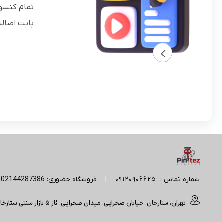
تمام کنسول
بابت اصال
شماره تماس :
09120906625
|
فروشگاه حضوری: 02144287386 | آدرس پیج اینستاگرام: Pintez_digital
تهران، ستارخان، خیابان صحرایی، میدان صحرایی، فاز 5 بازار سنتی ستارخان(مجتمع تجاری آپادانا) ، ورودی A، واحد 50/214 فروشگاه پبن تز (تایم کاری : 11 صبح الی 20 شب)