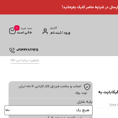
ارسال در شرایط حاضر کلیک بفرمائید!
0
کاربری
سبد خرید
خالی است
ورود / ثبت نام
02144286925
بازخورد درباره این کالا
اصالت و سلامت فیزیکی کالا, گارانتی ۱۲ ماه ایران
ل بازی سونی مدل PlayStation 5 ظرفیت 825 گیگابایت به
نوت بوک
پایه شارژر
Sony 