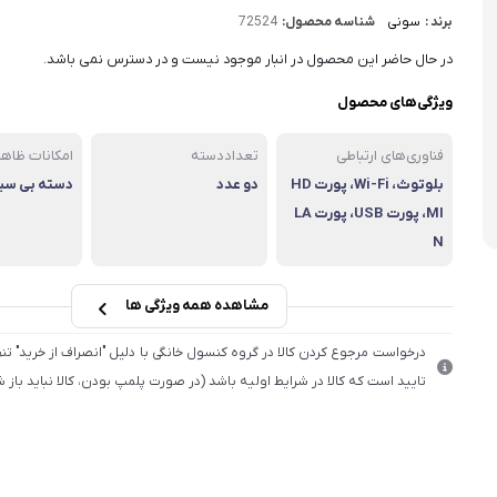
برند :
سونی
شناسه محصول:
72524
در حال حاضر این محصول در انبار موجود نیست و در دسترس نمی باشد.
ویژگی‌های محصول
فناوری‌های ارتباطی
تعداددسته
امکانات ظاه
بلوتوث، Wi-Fi، پورت HD
دو عدد
دسته بی سی
MI، پورت USB، پورت LA
N
مشاهده همه ویژگی ها
درخواست مرجوع کردن کالا در گروه کنسول خانگی با دلیل "انصراف از خرید" تنه
تایید است که کالا در شرایط اولیه باشد (در صورت پلمپ بودن، کالا نباید باز 