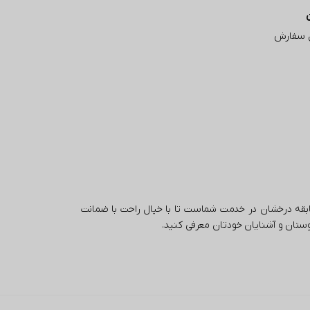
 سفارش
تال با بیش از 5 سال تجربه و سابقه درخشان در خدمت شماست تا با خیال راحت با ضمانت
 دوستان و آشنایان خودتان معرفی کنید.
اه اینترنتی طیف وسیعی از کالاها را در دسته‌های مختلف از جمله لوازم
ر به دنبال خرید یا بررسی قیمت گوشی باشید، پین تز مجموعه‌ای از بهترین
گوشی‌ها از برندهای معتبر اپل و سامسونگ مانند آیفون ۱۷، گوشی S26، گوشی‌های مختلف از برند شیائومی مانند شیائومی نوت 15 و بسیاری از برندهای دیگر را