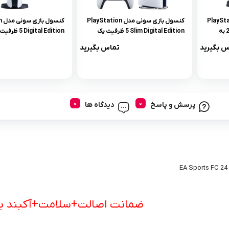
ونی مدل PlayStation
کنسول بازی سونی مدل PlayStation
کن
5 ظرفیت 825 گیگابایت ریجن 2 به
5 Slim Digital Edition ظرفیت یک
ترابایت به همراه دسته اضافه
گیگابایت
س بگیرید
تماس بگیرید
پرسش و پاسخ
دیدگاه ها
ضمانت اصالت+سلامت+آکبند ب