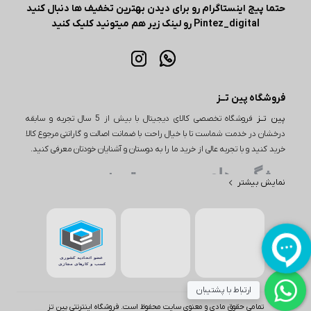
حتما پیج اینستاگرام رو برای دیدن بهترین تخفیف ها دنبال کنید
Pintez_digital رو لینک زیر هم میتونید کلیک کنید
فروشگاه پین تــز
پین تــز
فروشگاه تخصصی کالای دیجیتال با بیش از 5 سال تجربه و سابقه
درخشان در خدمت شماست تا با خیال راحت با ضمانت اصالت و گارانتی مرجوع کالا
خرید کنید و با تجربه عالی از خرید ما را به دوستان و آشنایان خودتان معرفی کنید.
ویژگی های مهم پین تـــز
نمایش بیشتر
یکی از ویژگی‌های مهم در خرید از پین تز، تنوع بی‌نظیر محصولات است. این
فروشگاه اینترنتی طیف وسیعی از کالاها را در دسته‌های مختلف از جمله
لوازم دیجیتال، لوازم خانگی و بسیاری از محصولات دیگر ارائه می‌دهد. به
عنوان مثال، اگر به دنبال خرید یا بررسی قیمت گوشی باشید، پین تز
مجموعه‌ای از بهترین گوشی‌ها از برندهای معتبر اپل و سامسونگ مانند آیفون
۱۷، گوشی S26، گوشی‌های مختلف از برند شیائومی مانند شیائومی نوت 15 و
ارتباط با پشتیبان
بسیاری از برندهای دیگر را در اختیار شما قرار می‌دهد. همچنین برای
تمامی حقوق مادی و معنوی سایت محفوظ است. فروشگاه اینترنتی پین تز
علاقه‌مندان به لوازم دیجیتال، این فروشگاه اینترنتی انواع لپ تاپ، تلویزیون،