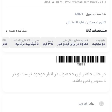
ADATA HD710 Pro External Hard Drive - 2TB
شناسه محصول:
45871
کالای دیجیتال
/
هارد اکسترنال
مشخصات کالا
مشاهده همه
ظرفیت :
قابلیت‌های مقاومتی :
وزن :
سرعت انتقال داده‌ها :
اقلام 
دو ترابایت
مقاوم در برابر گرد و غبار
۳۹۰ گرم
۵ گیگابیت بر ثانیه
کابل USB ۳.۱ دفترچه راهنما
45871
در حال حاضر این محصول در انبار موجود نیست و در
دسترس نمی باشد.
برند :
ای دیتا