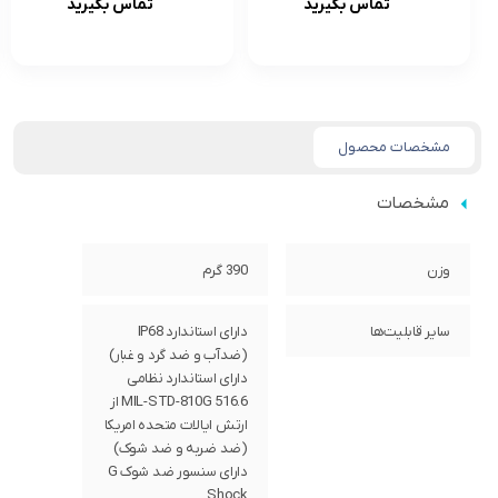
تماس بگیرید
تماس بگیرید
مشخصات محصول
مشخصات
وزن
390 گرم
سایر قابلیت‌ها
دارای استاندارد IP68
(ضدآب و ضد گرد و غبار)
دارای استاندارد نظامی
MIL-STD-810G 516.6 از
ارتش ایالات متحده امریکا
(ضد ضربه و ضد شوک)
دارای سنسور ضد شوک G
Shock