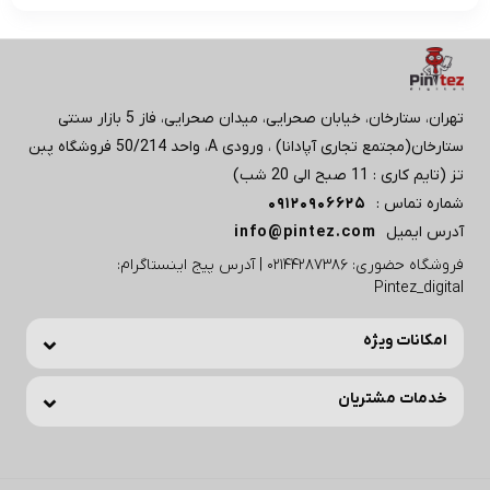
تهران، ستارخان، خیابان صحرایی، میدان صحرایی، فاز 5 بازار سنتی
ستارخان(مجتمع تجاری آپادانا) ، ورودی A، واحد 50/214 فروشگاه پبن
تز (تایم کاری : 11 صبح الی 20 شب)
شماره تماس :
09120906625
آدرس ایمیل
info@pintez.com
فروشگاه حضوری: 02144287386 | آدرس پیج اینستاگرام:
Pintez_digital
امکانات ویژه
خدمات مشتریان