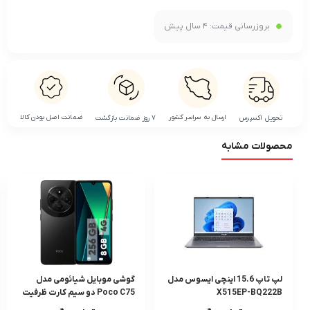
بروزرسانی قیمت:
4 سال پیش
ضمانت اصل بودن کالا
ارسال به سراسر کشور
تحویل اکسپرس
۷ روز ضمانت بازگشت
محصولات مشابه
لپ تاپ 15.6 اینچی ایسوس مدل
گوشی موبایل شیائومی مدل
X515EP-BQ222B
Poco C75 دو سیم کارت ظرفیت
256 گیگابایت و رم 8 گیگابایت