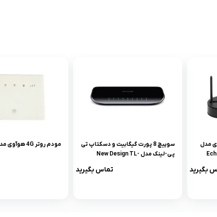
Gpon- هوآوی مدل
سوییچ 8 پورت گیگابیت و دسکتاپ تی
مودم روتر 4G هوآوی مدل B311
Ech
پی-لینک مدل New Design TL-
SG1008D
س بگیرید
تماس بگیرید