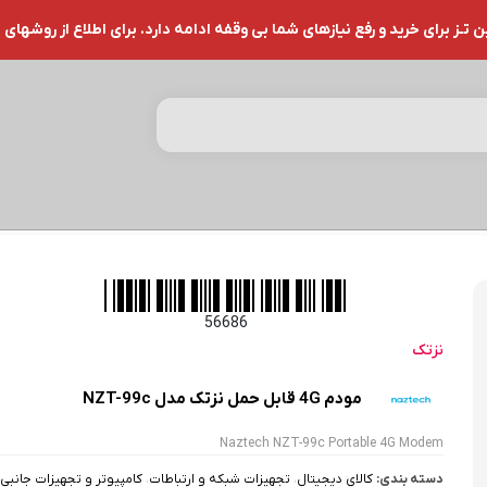
ز برای خرید و رفع نیازهای شما بی وقفه ادامه دارد. برای اطلاع از روشهای 
مودم 4G قابل حمل نزتک مدل NZT-99c
56686
نزتک
مودم 4G قابل حمل نزتک مدل NZT-99c
Naztech NZT-99c Portable 4G Modem
دسته بندی:
کالای دیجیتال
،
تجهیزات شبکه و ارتباطات
،
کامپیوتر و تجهیزات جانبی