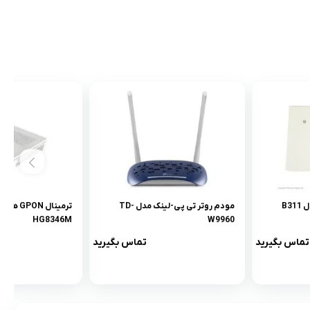
مودم روتر تی پی-لینک مدل TD-
HG8346M
W9960
تماس بگیرید
تماس بگیرید