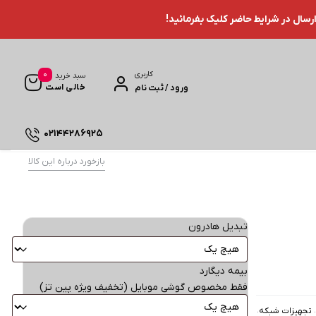
ارسال در شرایط حاضر کلیک بفرمائید!
0
کاربری
سبد خرید
خالی است
ورود / ثبت نام
02144286925
بازخورد درباره این کالا
تبدیل هادرون
بیمه دیگارد
فقط مخصوص گوشی موبایل (تخفیف ویژه پین تز)
،
تجهیزات شبکه
،