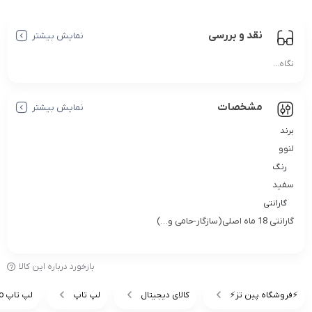
نقد و بررسی
نمایش بیشتر
نگاه...
مشخصات
نمایش بیشتر
برند
لنوو
رنگ
سفید
گارانتی
گارانتی 18 ماه اصلی(سازگار-حامی و…)
بازخورد درباره این کالا
⚡️فروشگاه پین تز⚡️
کالای دیجیتال
لپ تاپ
لپ تاپ lenovo