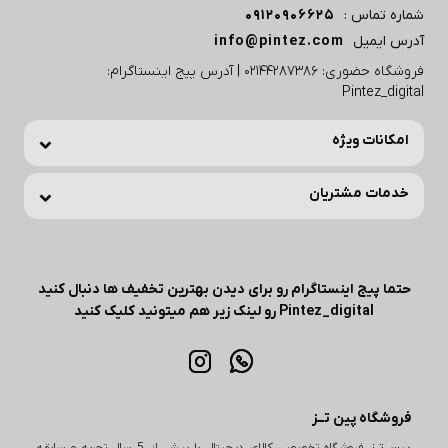
شماره تماس :
09120906625
آدرس ایمیل
info@pintez.com
فروشگاه حضوری: 02144287386 | آدرس پیج اینستاگرام:
Pintez_digital
امکانات ویژه
خدمات مشتریان
حتما پیج اینستاگرام رو برای دیدن بهترین تخفیف ها دنبال کنید
Pintez_digital رو لینک زیر هم میتونید کلیک کنید
فروشگاه پین تــز
پین تــز
فروشگاه تخصصی کالای دیجیتال با بیش از 5 سال تجربه و سابقه