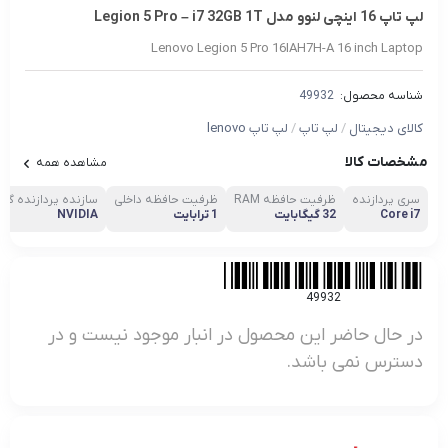
لپ تاپ 16 اینچی لنوو مدل Legion 5 Pro – i7 32GB 1T
Lenovo Legion 5 Pro 16IAH7H-A 16 inch Laptop
شناسه محصول:
49932
کالای دیجیتال
/
لپ تاپ
/
لپ تاپ lenovo
مشخصات کالا
مشاهده همه
سری پردازنده
ظرفیت حافظه RAM
ظرفیت حافظه داخلی
سازنده پردازنده گرا
Core i7
32 گیگابایت
1 ترابایت
NVIDIA
49932
در حال حاضر این محصول در انبار موجود نیست و در
دسترس نمی باشد.