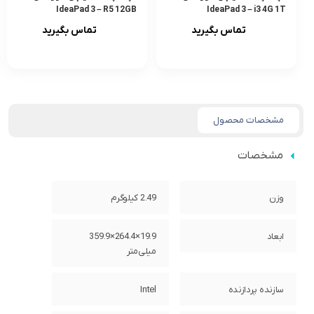
IdeaPad 3 – R5 12GB
IdeaPad 3 – i3 4G 1T
1T256GB
تماس بگیرید
تماس بگیرید
مشخصات محصول
مشخصات
وزن
2.49 کیلوگرم
ابعاد
19.9×264.4×359.9
میلی‌متر
سازنده پردازنده
Intel