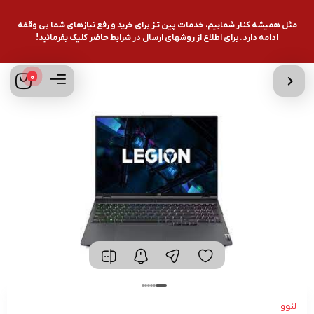
مثل همیشه کنار شماییم، خدمات پین تـز برای خرید و رفع نیازهای شما بی وقفه
ادامه دارد. برای اطلاع از روشهای ارسال در شرایط حاضر کلیک بفرمائید!
0
لنوو