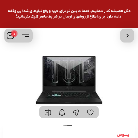
مثل همیشه کنار شماییم، خدمات پین تـز برای خرید و رفع نیازهای شما بی وقفه
ادامه دارد. برای اطلاع از روشهای ارسال در شرایط حاضر کلیک بفرمائید!
0
ایسوس