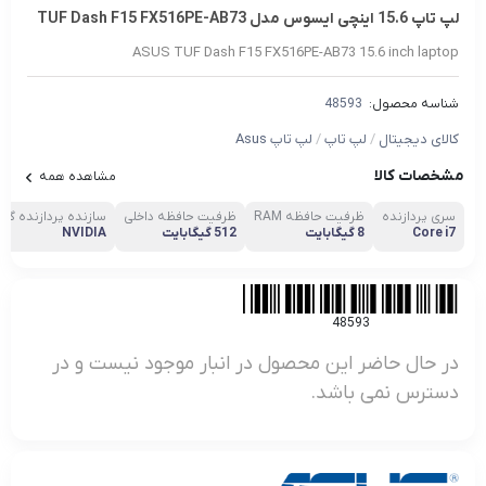
لپ تاپ 15.6 اینچی ایسوس مدل TUF Dash F15 FX516PE-AB73
ASUS TUF Dash F15 FX516PE-AB73 15.6 inch laptop
شناسه محصول:
48593
کالای دیجیتال
/
لپ تاپ
/
لپ تاپ Asus
مشخصات کالا
مشاهده همه
سری پردازنده
ظرفیت حافظه RAM
ظرفیت حافظه داخلی
سازنده پردازنده گرا
Core i7
8 گیگابایت
512 گیگابایت
NVIDIA
48593
در حال حاضر این محصول در انبار موجود نیست و در
دسترس نمی باشد.