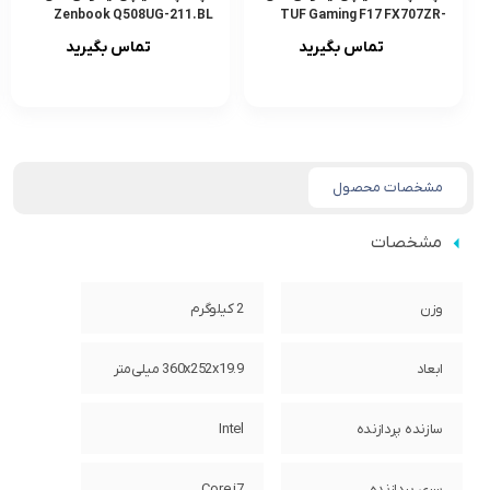
Zenbook Q508UG-211.BL
TUF Gaming F17 FX707ZR-
HX019
تماس بگیرید
تماس بگیرید
مشخصات محصول
مشخصات
وزن
2 کیلوگرم
ابعاد
360x252x19.9 میلی‌متر
سازنده پردازنده
Intel
سری پردازنده
Core i7