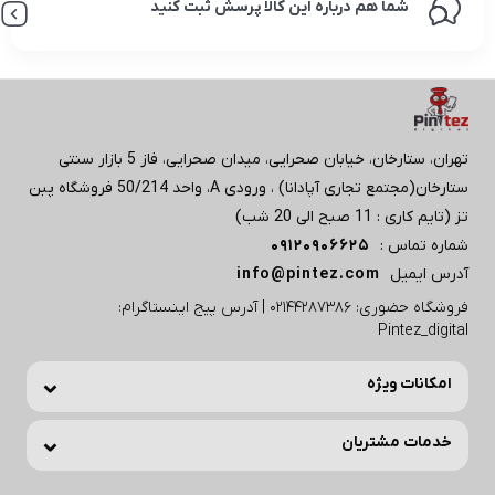
شما هم درباره این کالا پرسش ثبت کنید
تهران، ستارخان، خیابان صحرایی، میدان صحرایی، فاز 5 بازار سنتی
ستارخان(مجتمع تجاری آپادانا) ، ورودی A، واحد 50/214 فروشگاه پبن
تز (تایم کاری : 11 صبح الی 20 شب)
شماره تماس :
09120906625
آدرس ایمیل
info@pintez.com
فروشگاه حضوری: 02144287386 | آدرس پیج اینستاگرام:
Pintez_digital
امکانات ویژه
خدمات مشتریان