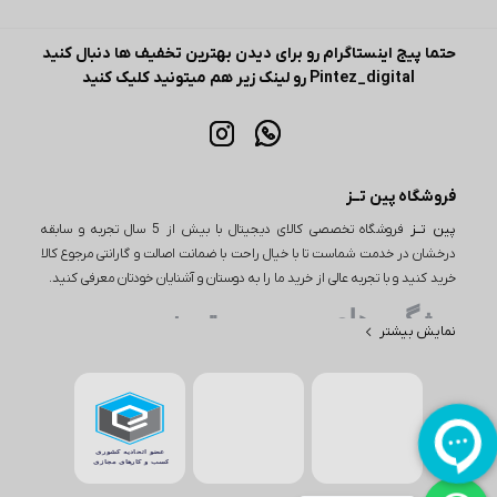
حتما پیج اینستاگرام رو برای دیدن بهترین تخفیف ها دنبال کنید
Pintez_digital رو لینک زیر هم میتونید کلیک کنید
فروشگاه پین تــز
پین تــز
فروشگاه تخصصی کالای دیجیتال با بیش از 5 سال تجربه و سابقه
درخشان در خدمت شماست تا با خیال راحت با ضمانت اصالت و گارانتی مرجوع کالا
خرید کنید و با تجربه عالی از خرید ما را به دوستان و آشنایان خودتان معرفی کنید.
ویژگی های مهم پین تـــز
نمایش بیشتر
یکی از ویژگی‌های مهم در خرید از پین تز، تنوع بی‌نظیر محصولات است. این
فروشگاه اینترنتی طیف وسیعی از کالاها را در دسته‌های مختلف از جمله
لوازم دیجیتال، لوازم خانگی و بسیاری از محصولات دیگر ارائه می‌دهد. به
عنوان مثال، اگر به دنبال خرید یا بررسی قیمت گوشی باشید، پین تز
مجموعه‌ای از بهترین گوشی‌ها از برندهای معتبر اپل و سامسونگ مانند آیفون
۱۷، گوشی S26، گوشی‌های مختلف از برند شیائومی مانند شیائومی نوت 15 و