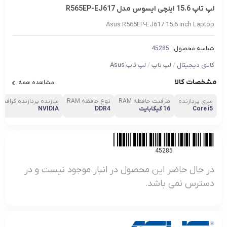
لپ تاپ 15.6 اینچی ایسوس مدل R565EP-EJ617
Asus R565EP-EJ617 15.6 inch Laptop
شناسه محصول:
45285
کالای دیجیتال
/
لپ تاپ
/
لپ تاپ Asus
مشخصات کالا
مشاهده همه
سری پردازنده
ظرفیت حافظه RAM
نوع حافظه RAM
سازنده پردازنده گرافیک
Core i5
16 گیگابایت
DDR4
NVIDIA
45285
در حال حاضر این محصول در انبار موجود نیست و در
دسترس نمی باشد.