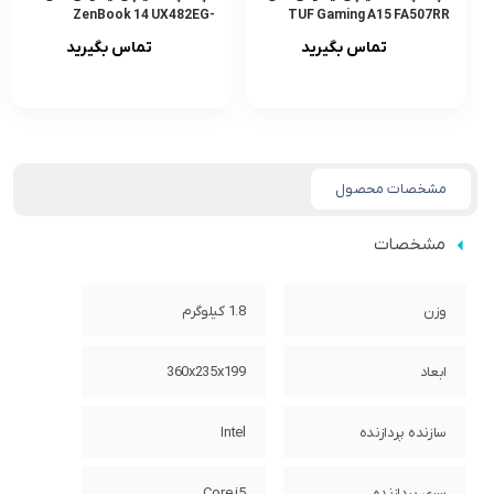
ZenBook 14 UX482EG-
TUF Gaming A15 FA507RR
KA151T
تماس بگیرید
تماس بگیرید
مشخصات محصول
مشخصات
وزن
1.8 کیلوگرم
ابعاد
360x235x199
سازنده پردازنده
Intel
سری پردازنده
Core i5