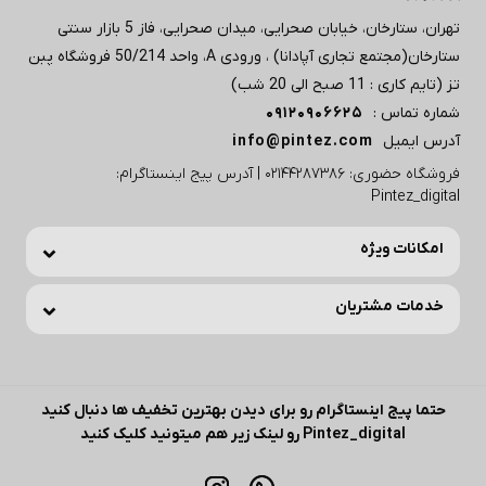
تهران، ستارخان، خیابان صحرایی، میدان صحرایی، فاز 5 بازار سنتی
ستارخان(مجتمع تجاری آپادانا) ، ورودی A، واحد 50/214 فروشگاه پبن
تز (تایم کاری : 11 صبح الی 20 شب)
شماره تماس :
09120906625
آدرس ایمیل
info@pintez.com
فروشگاه حضوری: 02144287386 | آدرس پیج اینستاگرام:
Pintez_digital
امکانات ویژه
خدمات مشتریان
حتما پیج اینستاگرام رو برای دیدن بهترین تخفیف ها دنبال کنید
Pintez_digital رو لینک زیر هم میتونید کلیک کنید