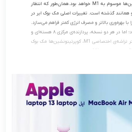
آورد. مک‌بوک ایر نخستین لپ‌تاپ اپل با پردازنده‌ی مبتنی‌بر ARM کوپرتینونشین‌ها موسوم به M1 خواهد بود.همان‌طور که انتظار
و همانند گذشته است. تغییرات اصلی مک‌ بوک ایر در
وان پردازشی موردنیاز کاربر را با بهره‌وری بالاتر و مصرف انرژی کمتر فراهم می‌سازد.
این تراشه در دو نسخه‌ با گرافیک ۷ یا ۸ هسته‌ای درون مک بوک ایر به‌کار می‌رود؛ اما در هر دو نسخه، پردازنده‌ی مرکزی ۸ هسته‌ای و
واحد پردازش عصبی ۱۶ هسته‌ای دردسترس هستند. به‌مدد بهینگی بسیار بیشتر تراشه‌‌ی اختصاصی M1، کوپرتینونشین‌ها مک‌ بوک
ایر را با سیستم خنک‌کننده‌ی پسیو (بدون فن) تولید می‌کنند.اپل می‌گوید CPU داخل تراشه‌ی M1 به‌مدد ۴ هسته‌ی قدرتمند و ۴
هسته‌ی کم‌مصرفش در مجموع بالغ‌بر ۳٫۵ برابر و GPU هشت هسته‌ای آن نیز تا ۵ برابر سریع‌تر از نسل گذشته عمل می‌کنند. از سوی
دیگر به‌لطف واحد پردازش عصبی ۱۶ هسته‌ای M1 پردازش‌های مبتنی‌بر یادگیری ماشین نظیر تشخیص چهره یا شناسایی اجسام تا ۹
برابر سریع‌تر صورت می‌گیرد. براساس ادعای اپل، تراشه‌ی M1 موجود در داخل مک بوک ایر از «۹۸ درصد لپ‌تاپ‌های فروخته‌شده در سال
گذشته» سریع‌تر است. اپل می‌گوید به‌لطف کنترلر حافظه‌ی موجود در M1 و حافظه‌های جدید، ماژول‌های SSD مک‌بوک ایر بالغ‌بر ۲ برابر
سریع‌تر از گذشته هستند.اولترابوک محبوب اپل جک ۳٫۵ میلی‌متری هدفون و دو پورت USB 4 با پشتیبانی از USB 3.1 Gen 2 (پهنای
هنای باند ۴۰ گیگابیت‌برثانیه) را دراختیار کاربر می‌گذارد. این پورت‌‌ها هم‌اکنون از گرافیک
اکسترنال پشتیبانی نمی‌کنند؛ اما به‌کمک آن‌ها می‌توان یک نمایشگر اکسترنال با وضوح 6K و نرخ نوسازی ۶۰ هرتز را به مک‌بوک ایر
متصل کرد.مک بوک ایر اسپیکرهای استریو با پشتیبانی از دالبی اتموس، ماژول Wi-Fi 6 و بلوتوث ۵ را در بطن خود دارد. این لپ‌تاپ