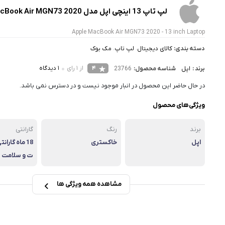
لپ تاپ 13 اینچی اپل مدل MacBook Air MGN73 2020
Apple MacBook Air MGN73 2020 - 13 inch Laptop
دسته بندی:
کالای دیجیتال
،
لپ تاپ
،
مک بوک
4
از 1 رای
1 دیدگاه
برند :
اپل
شناسه محصول:
23766
در حال حاضر این محصول در انبار موجود نیست و در دسترس نمی باشد.
ویژگی‌های محصول
برند
رنگ
گارانتی
اپل
خاکستری
18 ماه گارا
ت و سلامت فی
مشاهده همه ویژگی ها