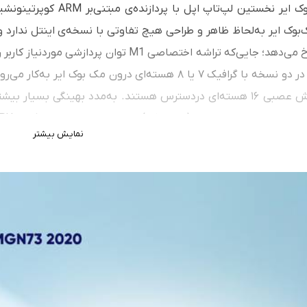
بوک ایر به‌لحاظ ظاهر و طراحی هیچ تفاوتی با نسخه‌ی اینتل ندارد 
داخل آن رخ می‌دهد؛ جایی‌که تراشه اختصاصی M1 ت
نمایش بیشتر
باند ۱۰ گیگابیت‌برثانیه) و تاندربولت ۳ (پ