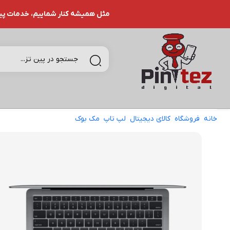
مثل همیشه کنار شماییم، خدمات پین تـ
خانه
فروشگاه
کالای دیجیتال
لپ تاپ
مک بوک
لپ تاپ 13 اینچی اپل مدل MacBook Air MGN73 2020