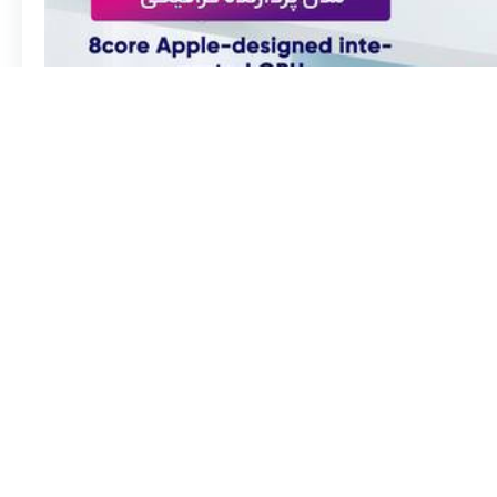
in
حتما پیج اینستاگرام رو برای دیدن بهترین تخفیف ها دنبال
کنید Pintez_digital رو لینک زیر هم میتونید کلیک کنید