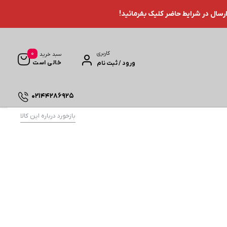
ارسال در شرایط حاضر کلیک بفرمائید!
0
کاربری
سبد خرید
خالی است
ورود / ثبت نام
02144286925
بازخورد درباره این کالا