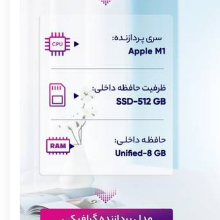
همانند گذشته از وب‌کم 720p استفاده می‌کند؛ اما اکنون به‌لطف پردازنده‌ی سیگنال تصویر داخل تراشه‌ی M1 تصاویر را با نویز کمتر و