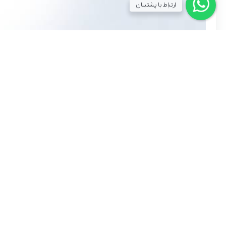
ارتباط با پشتیبان
شماره تماس :
09120906625
|
فروشگاه حضوری: 02144287386 | آدرس پیج اینستاگرام: Pintez_digital
تهران، ستارخان، خیابان صحرایی، میدان صحرایی، فاز 5 بازار سنتی ستارخان(مجتمع تجاری آپادانا) ، ورودی A، واحد 50/214 فروشگاه پبن تز (تایم کاری : 11 صبح الی 20 شب)
امکانات ویژه
خدمات مشتریان
روش های ارسال