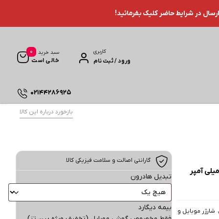
ارسال در شرایط حاضر کلیک بفرمائید!
0
کاربری
سبد خرید
خالی است
ورود / ثبت نام
02144286925
بازخورد درباره این کالا
گارانتی اصالت و سلامت فیزیکی کالا
ر همراه روموس مدل PEA40PF ظرفیت 40000 میلی آمپر
تبدیل هادرون
بیمه دیگارد
،
شارژر موبایل و
فقط مخصوص گوشی موبایل (تخفیف ویژه پین تز)