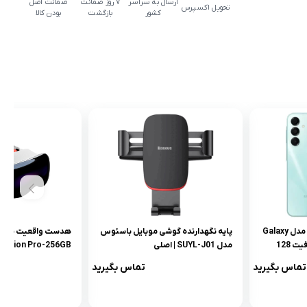
ارسال به سراسر
۷ روز ضمانت
ضمانت اصل
تحویل اکسپرس
کشور
بازگشت
بودن کالا
گوشی موبایل سامسونگ مدل Galaxy
پایه نگهدارنده گوشی موبایل باسئوس
هدست واقعیت مجاز
A16 4G دو سیم کارت ظرفیت 128
مدل SUYL-J01 | اصلی
Vision Pro-256GB
تماس بگیرید
تماس بگیرید