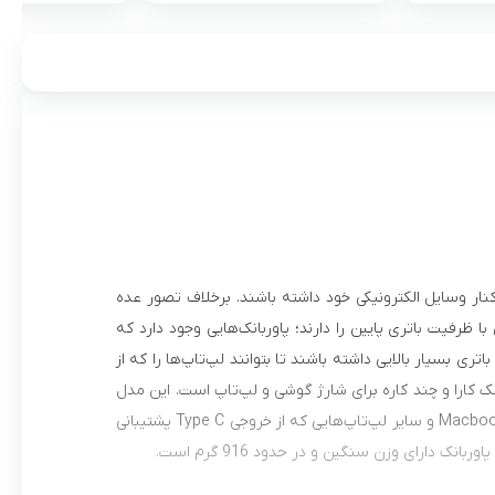
 کنار وسایل الکترونیکی خود داشته باشند. برخلاف تصور عده
 ظرفیت باتری پایین را دارند؛ پاوربانک‌هایی وجود دارد که
ری بسیار بالایی داشته باشند تا بتوانند لپ‌تاپ‌ها را که از
‌برند را شارژ کنند. شارژر همراه روموس مدل PEA40PF یک پاروبانک کارا و چند کاره برای شارژ گوشی و لپ‌تاپ است. این مدل
دارای باتری لیتیوم پلیمری با ظرفیت 40000 میلی‌آمپر ساعت است که قابلیت شارژ Macbook Pro و سایر لپ‌تاپ‌هایی که از خروجی Type C پشتیبانی
نک دارای وزن سنگین و در حدود 916 گرم است.