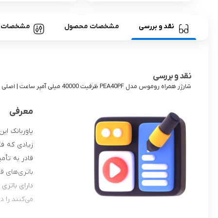
نقد و بررسی
مشخصات محصول
مشخصات
نقد و بررسی
شارژر همراه روموس مدل PEA40PF ظرفیت 40000 میلی آمپر ساعت | اصلی
معرفی
پاوربانک این
زیادی که فکر
قادر به تأمی
می‌کنند را دا