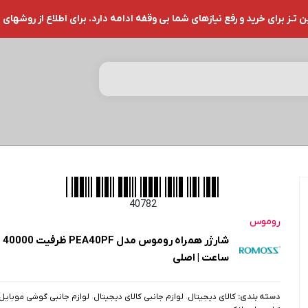
ز برای خرید و رفع نیازهای شما بی وقفه ادامه دارد. برای اطلاع از روشهای 
40782
روموس
شارژ
ساعت | اصلی
دسته بندی:
کالای دیجیتال
،
لوازم جانبی کالای دیجیتال
،
لوازم جانبی گوشی موبایل