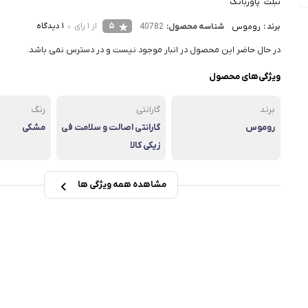
تبلت
،
پاوربانک
5
از 1 رای
1 دیدگاه
برند :
روموس
شناسه محصول:
40782
در حال حاضر این محصول در انبار موجود نیست و در دسترس نمی باشد.
ویژگی‌های محصول
برند
گارانتی
رنگ
روموس
گارانتی اصالت و سلامت فی
مشکی
زیکی کالا
مشاهده همه ویژگی ها