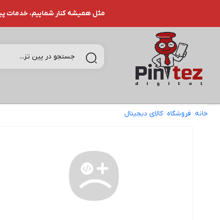
مثل همیشه کنار شماییم، خدمات پین تـ
خانه
فروشگاه
کالای دیجیتال
شارژر همراه روموس مدل PEA40PF ظرفیت 40000 میلی آمپر ساعت | اصلی