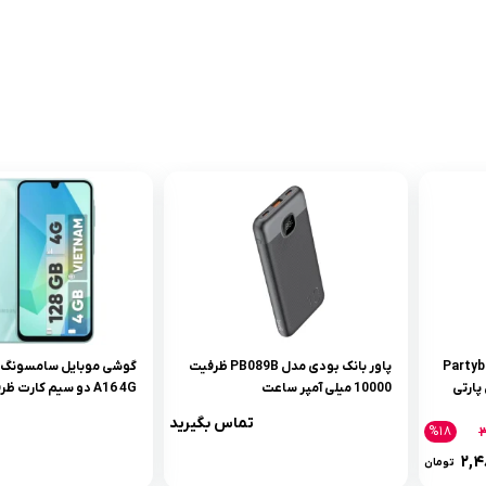
 مدل Partybox310
پاور بانک بودی مدل PB089B ظرفیت
پارتی
10000 میلی آمپر ساعت
گیگابایت و رم 4 گیگابایت – ویتنام
تماس بگیرید
%۱۸
۳
۲,۴
تومان