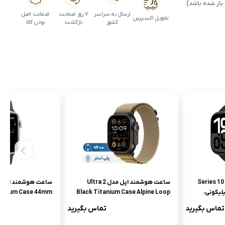
 باز شده باشد).
ارسال به سراسر
۷ روز ضمانت
ضمانت اصل
تحویل اکسپرس
کشور
بازگشت
بودن کالا
ساعت هوشمند اپل مدل Series 10
ساعت هوشمند اپل مدل Ultra 2
4 بند سیلیکونی،
Black Titanium Case Alpine Loop
minum Case 44mm
ر اکسیژن
49mm
تماس بگیرید
تماس بگیرید
، محاسبه
وضعیت