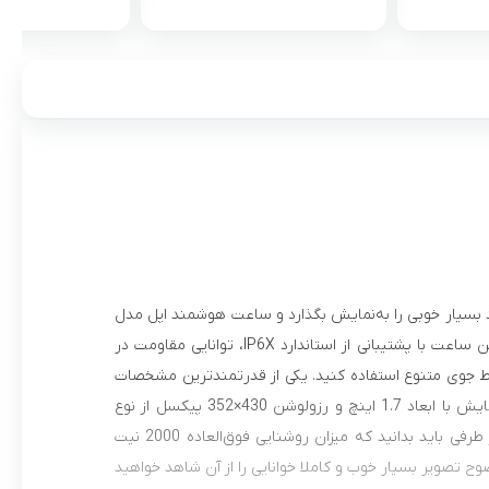
و هوا، ضد
 بسیار خوبی را به‌نمایش بگذارد و ساعت هوشمند اپل مدل
Series 9 Aluminum 41mm هم یکی از گجت‌‌های پوشیدنی قدرتمند این شرکت است. این ساعت با پشتیبانی از استاندارد IP6X، توانایی مقاومت در
 شرایط جوی متنوع استفاده کنید. یکی از قدرتمند‌ترین مشخصات
در نظر گرفته شده برای این ساعت هوشمند بدون شک صفحه‌نمایش آن است. صفحه‌نمایش با ابعاد 1.7 اینچ و رزولوشن 430×352 پیکسل از نوع
Retina LTPO OLED که وضوح تصویر بسیار خوب و با‌کیفیتی را به شما ارائه می‌کند و از طرفی باید بدانید که میزان روشنایی فوق‌العاده 2000 نیت
وح تصویر بسیار خوب و کاملا خوانایی را از آن شاهد خواهید