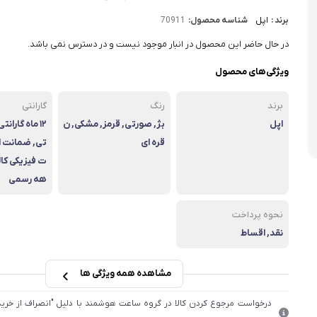
برند :
اپل
شناسه محصول:
70911
در حال حاضر این محصول در انبار موجود نیست و در دسترس نمی باشد.
ویژگی‌های محصول
برند
رنگ
گارانتی
اپل
بژ, صورتی, قرمز, مشکی, ن
۱۲ ماه گارا
قره ای
تی, ضمانت ا
هه رسمی
نحوه پرداخت
نقد, اقساط
مشاهده همه ویژگی ها
درخواست مرجوع کردن کالا در گروه ساعت هوشمند با دلیل "انصراف از خرید"