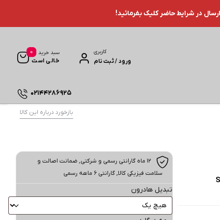
ارسال در شرایط حاضر کلیک بفرمائید!
0
کاربری
سبد خرید
خالی است
ورود / ثبت نام
02144286925
بازخورد درباره این کالا
۱۲ ماه گارانتی رسمی و شرکتی, ضمانت اصالت و
سلامت فیزیکی کالا, گارانتی 6 ماهه رسمی
تبدیل هادرون