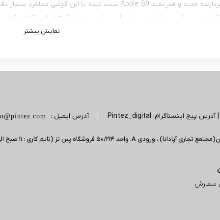
بود. حضور پردازنده جدید و قدرتمند Apple S9 سبب شده تا ای
ای کاربردی و سلامت جذابی هم برای این ساعت در نظر گرفته شده که در کنار ح
نمایش بیشتر
ن شمارشگر ضربان قلب و کنترل میزان اکسیژن موجود در خون هم این ساع
‌های کاربردی فراوانی را با خود به‌همراه داشته که می‌توانیم به واچ فیس‌‌
مکان‌یابی را اشاره کنیم. باتری 282 میلی‌آمپرساعت هم از دیگر مشخصات
ساعت هوشمند همه‌چیز تمامی هستید که در هر شرایطی از آن استفاده کنید
ین گزینه‌های ممکن برای شما باشد.
|
آدرس ایمیل :
fo@pintez.com
 سفارش