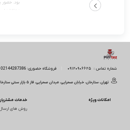
نرم‌افزار‌ه
سلامت همچو
ساعت قابلیت
دنبال خرید 
هوشمند اپل مدل Series 9 Aluminum 41mm می‌تواند یکی از بهتر
شماره تماس :
09120906625
|
فروشگاه حضوری: 02144287386 | آدرس پیج اینستاگرام: Pintez_digital
تهران، ستارخان، خیابان صحرایی، میدان صحرایی، فاز 5 بازار سنتی ستارخان(مجتمع تجاری آپادانا) ، ورودی A، واحد 50/214 فروشگاه پبن تز (تایم کاری : 11 صبح الی 20 شب)
امکانات ویژه
خدمات مشتریان
روش های ارسال