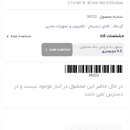
CTO M1 8 . 8Core 16G 512G blue
شناسه محصول:
36222
آی مک
/
کالای دیجیتال
/
کامپیوتر و تجهیزات جانبی
مشخصات کالا
مشاهده همه
مجهز به خروجی جک هدفون
مشاهده همه
3.5 میلیمتری
36222
در حال حاضر این محصول در انبار موجود نیست و در
دسترس نمی باشد.