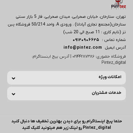
تهران، ستارخان، خیابان صحرایی، میدان صحرایی، فاز 5 بازار سنتی
ستارخان(مجتمع تجاری آپادانا) ، ورودی A، واحد 50/214 فروشگاه پبن
تز (تایم کاری : 11 صبح الی 20 شب)
شماره تماس :
09120906625
آدرس ایمیل
info@pintez.com
فروشگاه حضوری: 02144287386 | آدرس پیج اینستاگرام:
Pintez_digital
امکانات ویژه
خدمات مشتریان
حتما پیج اینستاگرام رو برای دیدن بهترین تخفیف ها دنبال کنید
Pintez_digital رو لینک زیر هم میتونید کلیک کنید