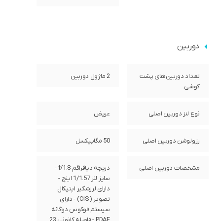
دوربین
تعداد دوربین‌های پشت
2 ماژول دوربین
گوشی
نوع لنز دوربین اصلی
عریض
رزولوشن دوربین اصلی
50 مگاپیکسل
مشخصات دوربین اصلی
دریچه دیافراگم f/1.8 -
سایز لنز 1/1.57 اینچ -
دارای لرزشگیر اپتیکال
تصویر (OIS) - دارای
سیستم فوکوس دوگانه
PDAF - فاصله کانونی 23