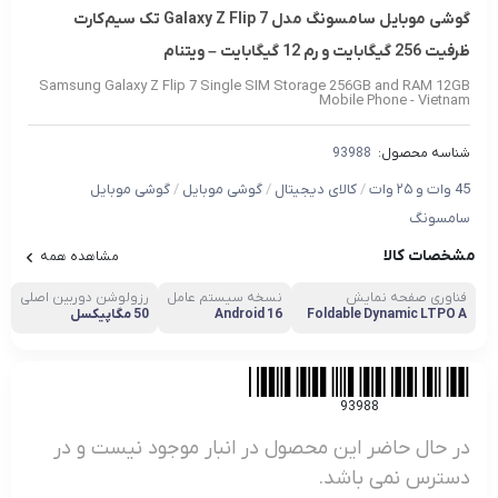
گوشی موبایل سامسونگ مدل Galaxy Z Flip 7 تک سیم‌کارت
ظرفیت 256 گیگابایت و رم 12 گیگابایت – ویتنام
Samsung Galaxy Z Flip 7 Single SIM Storage 256GB and RAM 12GB
Mobile Phone - Vietnam
شناسه محصول:
93988
45 وات و ۲۵ وات
/
کالای دیجیتال
/
گوشی موبایل
/
گوشی موبایل
سامسونگ
مشخصات کالا
مشاهده همه
فناوری صفحه‌ نمایش
نسخه سیستم عامل
رزولوشن دوربین اصلی
ا
Foldable Dynamic LTPO A
Android 16
50 مگاپیکسل
9
MOLED ۲X
93988
در حال حاضر این محصول در انبار موجود نیست و در
دسترس نمی باشد.