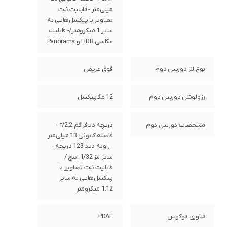
میلی‌متر - قابلیت ثبت
تصاویر با پیکسل‌هایی به
سایز 1 میکرومتر/- قابلیت
عکاسی HDR و Panorama
نوع لنز دوربین دوم
فوق عریض
رزولوشن دوربین دوم
12 مگاپیکسل
مشخصات دوربین دوم
دریچه دیافراگم f/2.2 -
فاصله کانونی 13 میلی‌متر
- زاویه دید 123 دریجه -
سایز لنز 1/32 اینچ /
قابلیت ثبت تصاویر با
پیکسل‌هایی به سایز
1.12 میکرومتر
فناوری فوکوس
PDAF