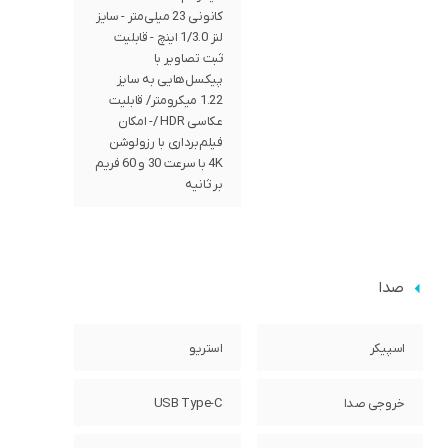
کانونی 23 میلی‌متر - سایز
لنز 1/3.0 اینچ - قابلیت
ثبت تصاویر با
پیکسل‌هایی به سایز
1.22 میکرومتر/ قابلیت
عکاسی HDR /- امکان
فیلم‌برداری با رزولوشن
4K با سرعت 30 و 60 فریم
بر ثانیه
صدا
اسپیکر
استریو
خروجی صدا
USB Type-C