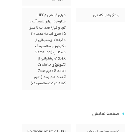
ویژگی‌های کلیدی
دارای گواهی IP۴۸ و
مقاوم در برابر نفوذ آب و
گرد و غبار/ ضد آب تا عمق
۱.۵ متری آب به مدت ۳۰
دقیقه /- پشتیبانی از
تکنولوژی سامسونگ
دسکتاپ (Samsung
DeX) /- پشتیانی از
تکنولوژی Circle to
Search / دریافت 7
آپدیت اندروید (طبق
گفته شرکت سامسونگ)
صفحه نمایش
فناوری صفحه‌ نمایش
Foldable Dynamic LTPO