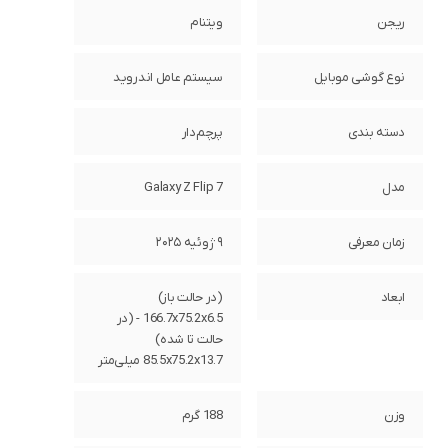
ریجن
ویتنام
نوع گوشی موبایل
سیستم عامل اندروید
دسته ‌بندی
پرچم‌دار
مدل
Galaxy Z Flip 7
زمان معرفی
۹ ژوئیه ۲۰۲۵
ابعاد
(در حالت باز)
166.7x75.2x6.5 - (در
حالت تا شده)
85.5x75.2x13.7 میلی‌متر
وزن
188 گرم