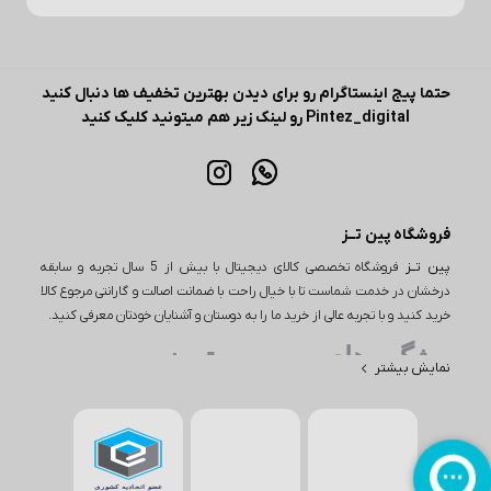
حتما پیج اینستاگرام رو برای دیدن بهترین تخفیف ها دنبال کنید
Pintez_digital رو لینک زیر هم میتونید کلیک کنید
فروشگاه پین تــز
پین تــز
فروشگاه تخصصی کالای دیجیتال با بیش از 5 سال تجربه و سابقه
درخشان در خدمت شماست تا با خیال راحت با ضمانت اصالت و گارانتی مرجوع کالا
خرید کنید و با تجربه عالی از خرید ما را به دوستان و آشنایان خودتان معرفی کنید.
ویژگی های مهم پین تـــز
نمایش بیشتر
یکی از ویژگی‌های مهم در خرید از پین تز، تنوع بی‌نظیر محصولات است. این
فروشگاه اینترنتی طیف وسیعی از کالاها را در دسته‌های مختلف از جمله
لوازم دیجیتال، لوازم خانگی و بسیاری از محصولات دیگر ارائه می‌دهد. به
عنوان مثال، اگر به دنبال خرید یا بررسی قیمت گوشی باشید، پین تز