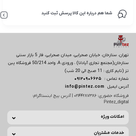
شما هم درباره این کالا پرسش ثبت کنید
تهران، ستارخان، خیابان صحرایی، میدان صحرایی، فاز 5 بازار سنتی
ستارخان(مجتمع تجاری آپادانا) ، ورودی A، واحد 50/214 فروشگاه پبن
تز (تایم کاری : 11 صبح الی 20 شب)
شماره تماس :
09120906625
آدرس ایمیل
info@pintez.com
فروشگاه حضوری: 02144287386 | آدرس پیج اینستاگرام:
Pintez_digital
امکانات ویژه
خدمات مشتریان