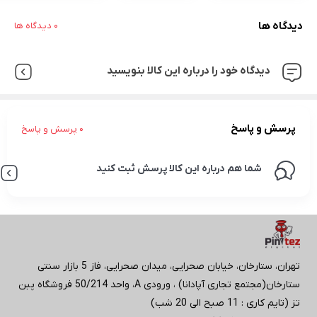
دیدگاه ها
0 دیدگاه ها
دیدگاه خود را درباره این کالا بنویسید
پرسش و پاسخ
0 پرسش و پاسخ
شما هم درباره این کالا پرسش ثبت کنید
تهران، ستارخان، خیابان صحرایی، میدان صحرایی، فاز 5 بازار سنتی
ستارخان(مجتمع تجاری آپادانا) ، ورودی A، واحد 50/214 فروشگاه پبن
تز (تایم کاری : 11 صبح الی 20 شب)