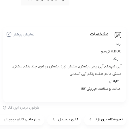
مشخصات
نمایش بیشتر
برند
K.DOO کی-دو
رنگ
آبی کم‌رنگ, آبی یخی, بنفش, بنفش تیره, بنفش روشن, چند رنگ, مشکی,
مشکی مات, هفت رنگ, آبی آسمانی
گارانتی
اصالت و سلامت فیزیکی کالا
بازخورد درباره این کالا
⚡️فروشگاه پین تز⚡️
کالای دیجیتال
لوازم جانبی کالای دیجیتال