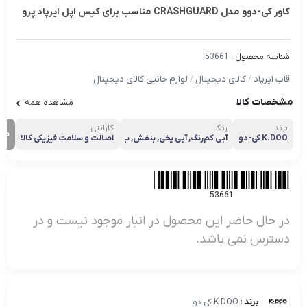
کاور کی-دوو مدل CRASHGUARD مناسب برای کیس اپل ایرپاد پرو
شناسه محصول:
53661
قاب ایرپاد
/
کالای دیجیتال
/
لوازم جانبی کالای دیجیتال
مشخصات کالا
مشاهده همه
برند
رنگ
گارانتی
مش
K.DOO کی-دو
آبی کم‌رنگ, آبی یخی, بنفش, ب
اصالت و سلامت فیزیکی کالا
نفش تیره, بنفش روشن, چند
رنگ, مشکی, مشکی مات, هف
ت رنگ, آبی آسمانی
53661
در حال حاضر این محصول در انبار موجود نیست و در
دسترس نمی باشد.
برند :
K.DOO کی-دو