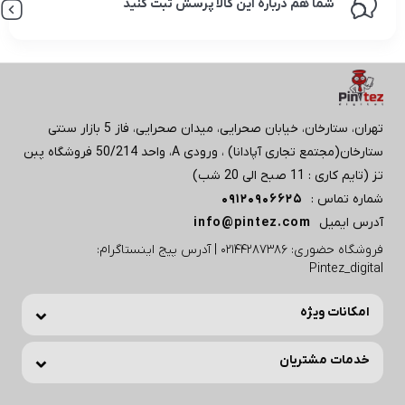
شما هم درباره این کالا پرسش ثبت کنید
تهران، ستارخان، خیابان صحرایی، میدان صحرایی، فاز 5 بازار سنتی
ستارخان(مجتمع تجاری آپادانا) ، ورودی A، واحد 50/214 فروشگاه پبن
تز (تایم کاری : 11 صبح الی 20 شب)
شماره تماس :
09120906625
آدرس ایمیل
info@pintez.com
فروشگاه حضوری: 02144287386 | آدرس پیج اینستاگرام:
Pintez_digital
امکانات ویژه
خدمات مشتریان