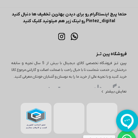
حتما پیج اینستاگرام رو برای دیدن بهترین تخفیف ها دنبال کنید
Pintez_digital رو لینک زیر هم میتونید کلیک کنید
فروشگاه پین تــز
پین تــز
فروشگاه تخصصی کالای دیجیتال با بیش از 5 سال تجربه و سابقه
درخشان در خدمت شماست تا با خیال راحت با ضمانت اصالت و گارانتی مرجوع کالا
خرید کنید و با تجربه عالی از خرید ما را به دوستان و آشنایان خودتان معرفی کنید.
ویژگی های مهم پین تـــز
نمایش بیشتر
یکی از ویژگی‌های مهم در خرید از پین تز، تنوع بی‌نظیر محصولات است. این
فروشگاه اینترنتی طیف وسیعی از کالاها را در دسته‌های مختلف از جمله
لوازم دیجیتال، لوازم خانگی و بسیاری از محصولات دیگر ارائه می‌دهد. به
عنوان مثال، اگر به دنبال خرید یا بررسی قیمت گوشی باشید، پین تز
مجموعه‌ای از بهترین گوشی‌ها از برندهای معتبر اپل و سامسونگ مانند آیفون
۱۷، گوشی S26، گوشی‌های مختلف از برند شیائومی مانند شیائومی نوت 15 و