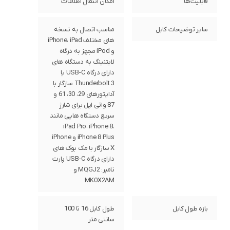
قابلیت‌ها
امکان انتقال اطلاعات
سایر توضیحات کابل
مناسب اتصال به نسخه
های مختلف iPhone، iPad
و iPod مجهز به درگاه
لایتنینگ به دستگاه های
دارای درگاه USB-C یا
Thunderbolt 3 سازگار با
آداپتورهای 29، 30، 61 و
87 واتی اپل برای شارژ
سریع دستگاه هایی مانند
iPad Pro، iPhone 8،
iPhone 8 Plus و iPhone
X سازگار با مک بوک های
دارای درگاه USB-C پارت
نامبر: MQGJ2 و
MK0X2AM
بازه طول کابل
طول کابل 16 تا 100
سانتی متر