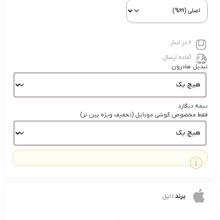
2 در انبار
آماده ارسال
تبدیل هادرون
بیمه دیگارد
فقط مخصوص گوشی موبایل (تخفیف ویژه پین تز)
برند :
اپل