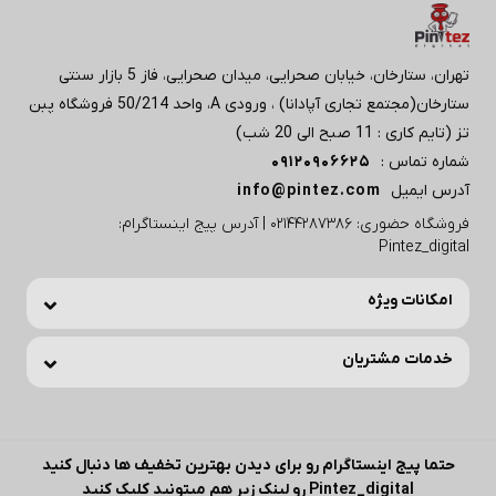
تهران، ستارخان، خیابان صحرایی، میدان صحرایی، فاز 5 بازار سنتی
ستارخان(مجتمع تجاری آپادانا) ، ورودی A، واحد 50/214 فروشگاه پبن
تز (تایم کاری : 11 صبح الی 20 شب)
شماره تماس :
09120906625
آدرس ایمیل
info@pintez.com
فروشگاه حضوری: 02144287386 | آدرس پیج اینستاگرام:
Pintez_digital
امکانات ویژه
خدمات مشتریان
حتما پیج اینستاگرام رو برای دیدن بهترین تخفیف ها دنبال کنید
Pintez_digital رو لینک زیر هم میتونید کلیک کنید