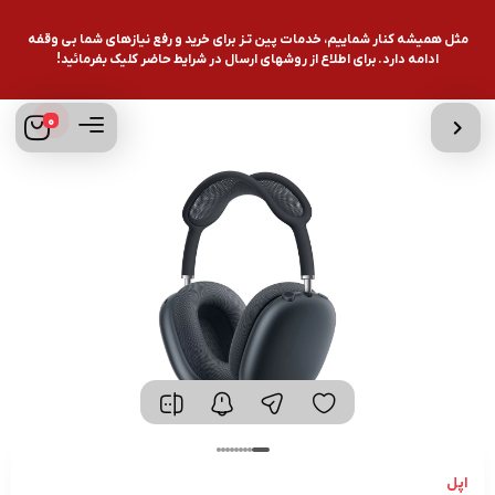
مثل همیشه کنار شماییم، خدمات پین تـز برای خرید و رفع نیازهای شما بی وقفه
ادامه دارد. برای اطلاع از روشهای ارسال در شرایط حاضر کلیک بفرمائید!
0
اپل