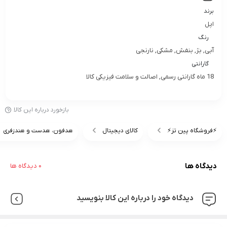
برند
اپل
رنگ
آبی, بژ, بنفش, مشکی, نارنجی
گارانتی
18 ماه گارانتی رسمی, اصالت و سلامت فیزیکی کالا
بازخورد درباره این کالا
⚡️فروشگاه پین تز⚡️
کالای دیجیتال
هدفون، هدست و هندزفری
دیدگاه ها
0 دیدگاه ها
دیدگاه خود را درباره این کالا بنویسید