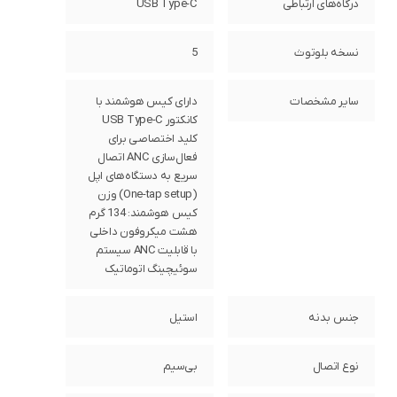
درگاه‌های ارتباطی
USB Type-C
نسخه بلوتوث
5
سایر مشخصات
دارای کیس هوشمند با
کانکتور USB Type-C
کلید اختصاصی برای
فعال‌سازی ANC اتصال
سریع به دستگاه‌های اپل
(One-tap setup) وزن
کیس هوشمند: 134 گرم
هشت میکروفون داخلی
با قابلیت ANC سیستم
سوئیچینگ اتوماتیک
جنس بدنه
استیل
نوع اتصال
بی‌سیم