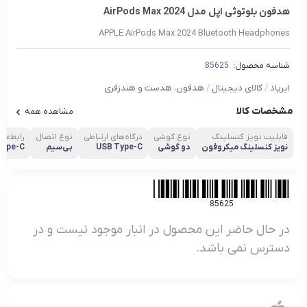
هدفون بلوتوثی اپل مدل AirPods Max 2024
APPLE AirPods Max 2024 Bluetooth Headphones
شناسه محصول:
85625
ایرپاد
/
کالای دیجیتال
/
هدفون، هدست و هندزفری
مشخصات کالا
مشاهده همه
قابلیت نویز کنسلینگ
نوع گوشی
درگاه‌های ارتباطی
نوع اتصال
رابط‌ها
نویز کنسلینگ میکروفون
دو گوشی
USB Type-C
بی‌سیم
Type-C
85625
در حال حاضر این محصول در انبار موجود نیست و در
دسترس نمی باشد.