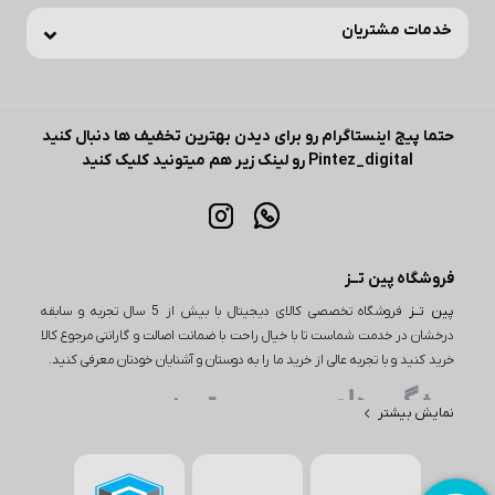
خدمات مشتریان
حتما پیج اینستاگرام رو برای دیدن بهترین تخفیف ها دنبال کنید
Pintez_digital رو لینک زیر هم میتونید کلیک کنید
فروشگاه پین تــز
پین تــز
فروشگاه تخصصی کالای دیجیتال با بیش از 5 سال تجربه و سابقه
درخشان در خدمت شماست تا با خیال راحت با ضمانت اصالت و گارانتی مرجوع کالا
خرید کنید و با تجربه عالی از خرید ما را به دوستان و آشنایان خودتان معرفی کنید.
ویژگی های مهم پین تـــز
نمایش بیشتر
یکی از ویژگی‌های مهم در خرید از پین تز، تنوع بی‌نظیر محصولات است. این
فروشگاه اینترنتی طیف وسیعی از کالاها را در دسته‌های مختلف از جمله
لوازم دیجیتال، لوازم خانگی و بسیاری از محصولات دیگر ارائه می‌دهد. به