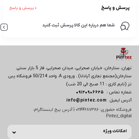
پرسش و پاسخ
0 پرسش و پاسخ
شما هم درباره این کالا پرسش ثبت کنید
تهران، ستارخان، خیابان صحرایی، میدان صحرایی، فاز 5 بازار سنتی
ستارخان(مجتمع تجاری آپادانا) ، ورودی A، واحد 50/214 فروشگاه پبن
تز (تایم کاری : 11 صبح الی 20 شب)
شماره تماس :
09120906625
آدرس ایمیل
info@pintez.com
فروشگاه حضوری: 02144287386 | آدرس پیج اینستاگرام:
Pintez_digital
امکانات ویژه