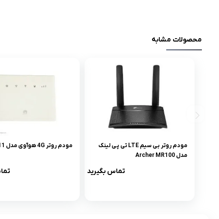
محصولات مشابه
مودم روتر بی سیم LTE تی پی لینک
مودم روتر 4G هوآوی مدل B311
مدل Archer MR100
تماس بگیرید
تما