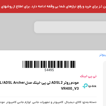
ز برای خرید و رفع نیازهای شما بی وقفه ادامه دارد. برای اطلاع از روشهای 
یوتر
مودم روتر ADSL2 تی پی-لینک مدل VDSL/ADSL Archer VR400_V3
54495
تی پی-لینک
مودم روتر ADSL2 تی پی-لینک مدل Archer
VR400_V3
دسته بندی:
کالای دیجیتال
،
کامپیوتر و تجهیزات جانبی
،
لوازم جانبی کامپیوتر
،
مود