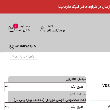
ارسال در شرایط حاضر کلیک بفرمائید!
0
کاربری
سبد خرید
خالی است
ورود / ثبت نام
02144286925
بازخورد درباره این کالا
تبدیل هادرون
VDSL/ADSL 
بیمه دیگارد
فقط مخصوص گوشی موبایل (تخفیف ویژه پین تز)
م