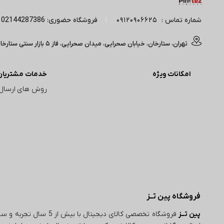
شماره تماس :
09120906625
|
فروشگاه حضوری: 02144287386 | آدرس پیج اینستاگرام: Pintez_digital
تهران، ستارخان، خیابان صحرایی، میدان صحرایی، فاز 5 بازار سنتی ستارخان(مجتمع تجاری آپادانا) ، ورودی A، واحد 50/214 فروشگاه پبن تز (تایم کاری : 11 صبح الی 20 شب)
امکانات ویژه
خدمات مشتریان
روش های ارسال
فروشگاه پین تــز
پین تــز
فروشگاه تخصصی کالای دیجی