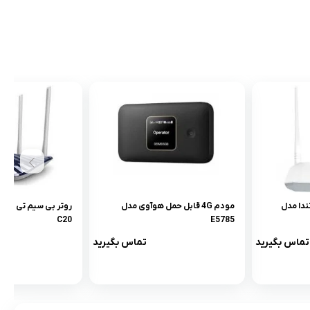
 روتر ADSL2 Plus تندا مدل
مودم 4G قابل حمل هوآوی مدل
C20
E5785
تماس بگیرید
تماس بگیرید