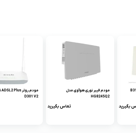
مودم فیبر نوری هوآوی مدل
مودم
D301 V2
HG8245Q2
س بگیرید
تماس بگیرید