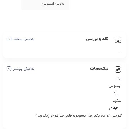
ماوس ایسوس
نقد و بررسی
نمایش بیشتر
...
مشخصات
نمایش بیشتر
برند
ایسوس
رنگ
سفید
گارانتی
گارانتی 24 ماه یکپارچه ایسوس(حامی-سازگار-آواژنگ و…)