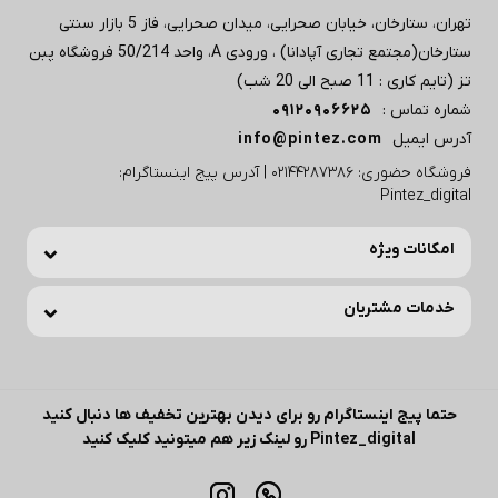
تهران، ستارخان، خیابان صحرایی، میدان صحرایی، فاز 5 بازار سنتی
ستارخان(مجتمع تجاری آپادانا) ، ورودی A، واحد 50/214 فروشگاه پبن
تز (تایم کاری : 11 صبح الی 20 شب)
شماره تماس :
09120906625
آدرس ایمیل
info@pintez.com
فروشگاه حضوری: 02144287386 | آدرس پیج اینستاگرام:
Pintez_digital
امکانات ویژه
خدمات مشتریان
حتما پیج اینستاگرام رو برای دیدن بهترین تخفیف ها دنبال کنید
Pintez_digital رو لینک زیر هم میتونید کلیک کنید