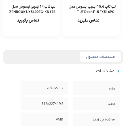
لپ تاپ 15.6 اینچی ایسوس مدل
لپ تاپ 14 اینچی ایسوس مدل
ZENBOOK UX5400EG-KN178
TUF Dash F15 FX516PC-
HN004W-MKA
تماس بگیرید
تماس بگیرید
مشخصات محصول
مشخصات
وزن
1.7 کیلوگرم
ابعاد
19.5×227×312
سازنده پردازنده
AMD