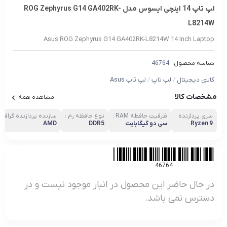
لپ تاپ 14 اینچی ایسوس مدل ROG Zephyrus G14 GA402RK-
L8214W
Asus ROG Zephyrus G14 GA402RK-L8214W 14 Inch Laptop
شناسه محصول:
46764
کالای دیجیتال
/
لپ تاپ
/
لپ تاپ Asus
مشخصات کالا
مشاهده همه
سری پردازنده :
ظرفیت حافظه RAM :
نوع حافظه رم :
سازنده پردازنده گرافیک
Ryzen 9
سی دو گیگابایت
DDR5
AMD
46764
در حال حاضر این محصول در انبار موجود نیست و در
دسترس نمی باشد.