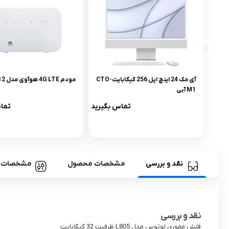
آی مک 24 اینچ اپل 256 گیگابایت-CTO
مودم 4G LTE هوآوی مدل B612
M1 آبی
تماس بگیرید
تما
نقد و بررسی
مشخصات محصول
مشخصات
نقد و بررسی
فلش مموری لوتوس مدل L805 ظرفیت 32 گیگابایت