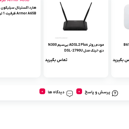
هارد اکسترنال سیلیکون 
Armor A65B ظرفیت 1 ترابایت
مودم روتر ADSL2 Plus بی‌سیم N300
دی-لینک مدل DSL-2790U
س بگیرید
تماس بگیرید
پرسش و پاسخ
دیدگاه ها