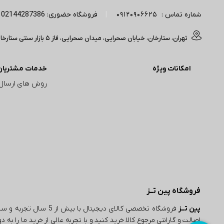
شماره تماس :
09120906625
|
فروشگاه حضوری: 02144287386 | آدرس پیج اینستاگرام: Pintez_digital
تهران، ستارخان، خیابان صحرایی، میدان صحرایی، فاز 5 بازار سنتی ستارخان(مجتمع تجاری آپادانا) ، ورودی A، واحد 50/214 فروشگاه پبن تز (تایم کاری : 11 صبح الی 20 شب)
امکانات ویژه
خدمات مشتریان
روش های ارسال
فروشگاه پین تــز
پین تــز
فروشگاه تخصصی کالای دیجی
اصالت و گارانتی مرجوع کالا خرید کنید و با تجربه عالی از خرید ما را به