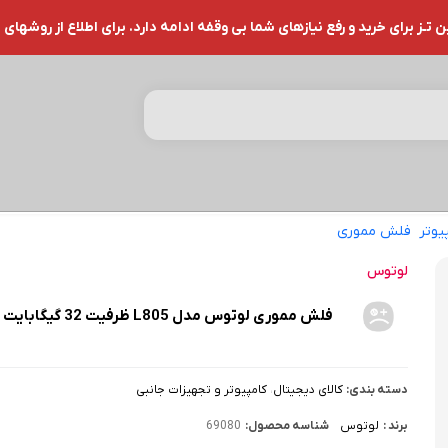
ز برای خرید و رفع نیازهای شما بی وقفه ادامه دارد. برای اطلاع از روشهای 
یوتر
فلش مموری
فلش مموری لوتوس مدل L805 ظرفیت 32 گیگابایت
لوتوس
فلش مموری لوتوس مدل L805 ظرفیت 32 گیگابایت
دسته بندی:
کالای دیجیتال
،
کامپیوتر و تجهیزات جانبی
برند :
لوتوس
شناسه محصول:
69080