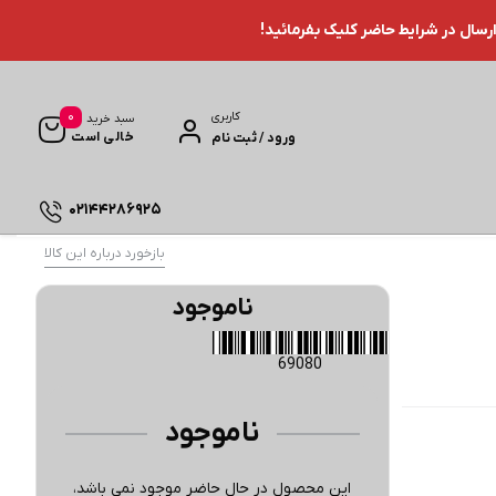
ارسال در شرایط حاضر کلیک بفرمائید!
0
کاربری
سبد خرید
خالی است
ورود / ثبت نام
02144286925
بازخورد درباره این کالا
ناموجود
69080
ناموجود
این محصول در حال حاضر موجود نمی باشد،