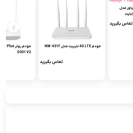
پاور مدل
تماس بگیرید
مودم 4G LTE نتربیت مدل NW-431F
D301 V2
تماس بگیرید