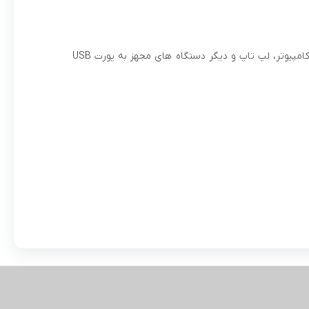
فلش مموری لوتوس مدل L805 ظرفیتی 32 گیگا بایتی دارد و از طریق آن می توانید به کامپیوتر، لپ تاپ و دیگر دستگاه های مجهز به پورت USB