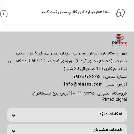
شما هم درباره این کالا پرسش ثبت کنید
تهران، ستارخان، خیابان صحرایی، میدان صحرایی، فاز 5 بازار سنتی
ستارخان(مجتمع تجاری آپادانا) ، ورودی A، واحد 50/214 فروشگاه پبن
تز (تایم کاری : 11 صبح الی 20 شب)
شماره تماس :
09120906625
آدرس ایمیل
info@pintez.com
فروشگاه حضوری: 02144287386 | آدرس پیج اینستاگرام:
Pintez_digital
امکانات ویژه
خدمات مشتریان