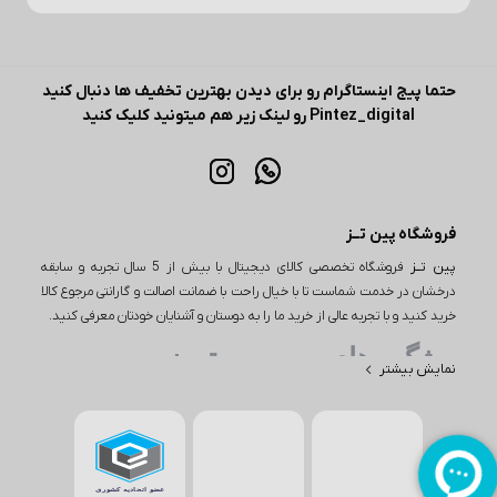
حتما پیج اینستاگرام رو برای دیدن بهترین تخفیف ها دنبال کنید
Pintez_digital رو لینک زیر هم میتونید کلیک کنید
فروشگاه پین تــز
پین تــز
فروشگاه تخصصی کالای دیجیتال با بیش از 5 سال تجربه و سابقه
درخشان در خدمت شماست تا با خیال راحت با ضمانت اصالت و گارانتی مرجوع کالا
خرید کنید و با تجربه عالی از خرید ما را به دوستان و آشنایان خودتان معرفی کنید.
ویژگی های مهم پین تـــز
نمایش بیشتر
یکی از ویژگی‌های مهم در خرید از پین تز، تنوع بی‌نظیر محصولات است. این
فروشگاه اینترنتی طیف وسیعی از کالاها را در دسته‌های مختلف از جمله
لوازم دیجیتال، لوازم خانگی و بسیاری از محصولات دیگر ارائه می‌دهد. به
عنوان مثال، اگر به دنبال خرید یا بررسی قیمت گوشی باشید، پین تز