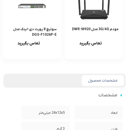
مودم 3G/4G مدل DWR-M920
سوئیچ 8 پورت دی-لینک مدل
DGS-F1026P-E
تماس بگیرید
تماس بگیرید
مشخصات محصول
مشخصات
ابعاد
24x12x5 میلی‌متر
وزن
3 گرم