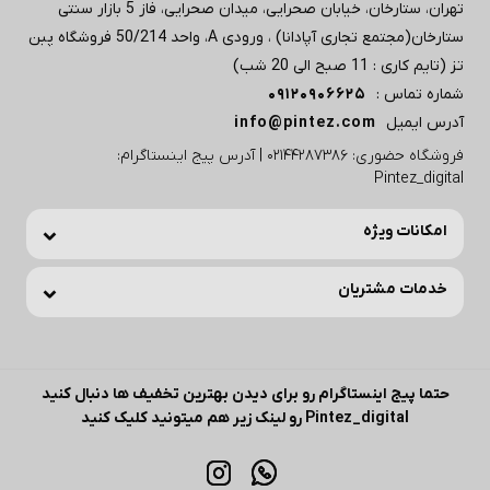
تهران، ستارخان، خیابان صحرایی، میدان صحرایی، فاز 5 بازار سنتی
ستارخان(مجتمع تجاری آپادانا) ، ورودی A، واحد 50/214 فروشگاه پبن
تز (تایم کاری : 11 صبح الی 20 شب)
شماره تماس :
09120906625
آدرس ایمیل
info@pintez.com
فروشگاه حضوری: 02144287386 | آدرس پیج اینستاگرام:
Pintez_digital
امکانات ویژه
خدمات مشتریان
حتما پیج اینستاگرام رو برای دیدن بهترین تخفیف ها دنبال کنید
Pintez_digital رو لینک زیر هم میتونید کلیک کنید