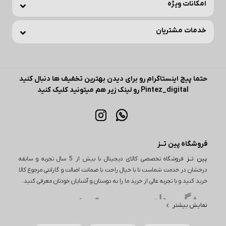
امکانات ویژه
خدمات مشتریان
حتما پیج اینستاگرام رو برای دیدن بهترین تخفیف ها دنبال کنید
Pintez_digital رو لینک زیر هم میتونید کلیک کنید
فروشگاه پین تــز
پین تــز
فروشگاه تخصصی کالای دیجیتال با بیش از 5 سال تجربه و سابقه
درخشان در خدمت شماست تا با خیال راحت با ضمانت اصالت و گارانتی مرجوع کالا
خرید کنید و با تجربه عالی از خرید ما را به دوستان و آشنایان خودتان معرفی کنید.
ویژگی های مهم پین تـــز
نمایش بیشتر
یکی از ویژگی‌های مهم در خرید از پین تز، تنوع بی‌نظیر محصولات است. این