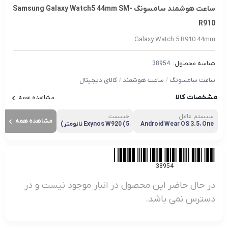
ساعت هوشمند سامسونگ Samsung Galaxy Watch5 44mm SM-
R910
Galaxy Watch 5 R910 44mm
شناسه محصول:
38954
ساعت سامسونگ
/
ساعت هوشمند
/
کالای دیجیتال
مشخصات کالا
مشاهده همه
سیستم عامل
چیپست
مشاهده همه
Android Wear OS 3.5، One
Exynos W920 (5 نانومتر)
UI Watch 4.5
38954
در حال حاضر این محصول در انبار موجود نیست و در
دسترس نمی باشد.