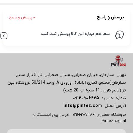
پرسش و پاسخ
0 پرسش و پاسخ
شما هم درباره این کالا پرسش ثبت کنید
تهران، ستارخان، خیابان صحرایی، میدان صحرایی، فاز 5 بازار سنتی
ستارخان(مجتمع تجاری آپادانا) ، ورودی A، واحد 50/214 فروشگاه پبن
تز (تایم کاری : 11 صبح الی 20 شب)
شماره تماس :
09120906625
آدرس ایمیل
info@pintez.com
فروشگاه حضوری: 02144287386 | آدرس پیج اینستاگرام:
Pintez_digital