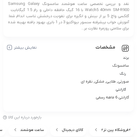
نقد و بررسی تخصصی ساعت هوشمند سامسونگ Samsung Galaxy
Watch5 40mm SM-R900 با 16 گیگ حافظه داخلی و رم 1.5 گیگابایت
گلکسی واچ 5 پر از بینش و انگیزه برای تقویت درخشش تناسب اندام شما.
آموزش خواب پیشرفته سنسور بیواکتیو 3 در 1 باتری بهبود یافته بهینه شده
برای سلامتی روزمره نظارت بر...
مشخصات
نمایش بیشتر
برند
سامسونگ
رنگ
صورتی, طلایی, مشکی, نقره ای
گارانتی
گارانتی 6 ماهه رسمی
بازخورد درباره این کالا
⚡️فروشگاه پین تز⚡️
کالای دیجیتال
ساعت هوشمند
سا