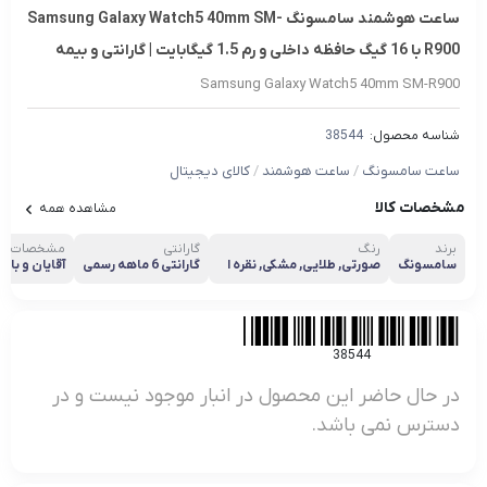
ساعت هوشمند سامسونگ Samsung Galaxy Watch5 40mm SM-
R900 با 16 گیگ حافظه داخلی و رم 1.5 گیگابایت | گارانتی و بیمه
Samsung Galaxy Watch5 40mm SM-R900
شناسه محصول:
38544
ساعت سامسونگ
/
ساعت هوشمند
/
کالای دیجیتال
مشخصات کالا
مشاهده همه
برند
رنگ
گارانتی
مشخصات کلی
سامسونگ
صورتی, طلایی, مشکی, نقره ا
گارانتی 6 ماهه رسمی
آقایان و بانو
ی
38544
در حال حاضر این محصول در انبار موجود نیست و در
دسترس نمی باشد.