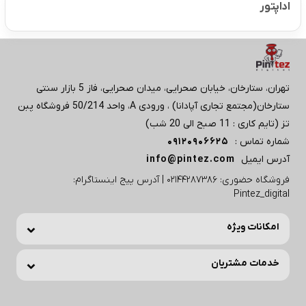
اداپتور
تهران، ستارخان، خیابان صحرایی، میدان صحرایی، فاز 5 بازار سنتی
ستارخان(مجتمع تجاری آپادانا) ، ورودی A، واحد 50/214 فروشگاه پبن
تز (تایم کاری : 11 صبح الی 20 شب)
شماره تماس :
09120906625
آدرس ایمیل
info@pintez.com
فروشگاه حضوری: 02144287386 | آدرس پیج اینستاگرام:
Pintez_digital
امکانات ویژه
خدمات مشتریان