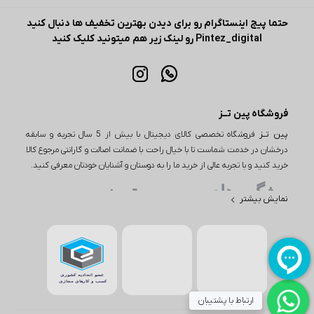
حتما پیج اینستاگرام رو برای دیدن بهترین تخفیف ها دنبال کنید
Pintez_digital رو لینک زیر هم میتونید کلیک کنید
فروشگاه پین تــز
پین تــز
فروشگاه تخصصی کالای دیجیتال با بیش از 5 سال تجربه و سابقه
درخشان در خدمت شماست تا با خیال راحت با ضمانت اصالت و گارانتی مرجوع کالا
خرید کنید و با تجربه عالی از خرید ما را به دوستان و آشنایان خودتان معرفی کنید.
ویژگی های مهم پین تـــز
نمایش بیشتر
یکی از ویژگی‌های مهم در خرید از پین تز، تنوع بی‌نظیر محصولات است. این
فروشگاه اینترنتی طیف وسیعی از کالاها را در دسته‌های مختلف از جمله
لوازم دیجیتال، لوازم خانگی و بسیاری از محصولات دیگر ارائه می‌دهد. به
عنوان مثال، اگر به دنبال خرید یا بررسی قیمت گوشی باشید، پین تز
مجموعه‌ای از بهترین گوشی‌ها از برندهای معتبر اپل و سامسونگ مانند آیفون
۱۷، گوشی S26، گوشی‌های مختلف از برند شیائومی مانند شیائومی نوت 15 و
ارتباط با پشتیبان
بسیاری از برندهای دیگر را در اختیار شما قرار می‌دهد. همچنین برای