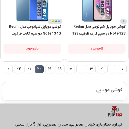
آبی
+
یخی
گوشی موبایل شیائومی مدل Redmi
گوشی موبایل شیائومی مدل Redmi
1
+
Note 12S دو سیم کارت ظرفیت 128
Note 13 4G دو سیم کارت ظرفیت
گیگابایت و رم 6 گیگابایت
512 گیگابایت و رم 8 گیگابایت
ناموجود
ناموجود
›
22
21
20
19
18
17
…
3
2
1
‹
گوشی موبایل
تهران، ستارخان، خیابان صحرایی، میدان صحرایی، فاز 5 بازار سنتی