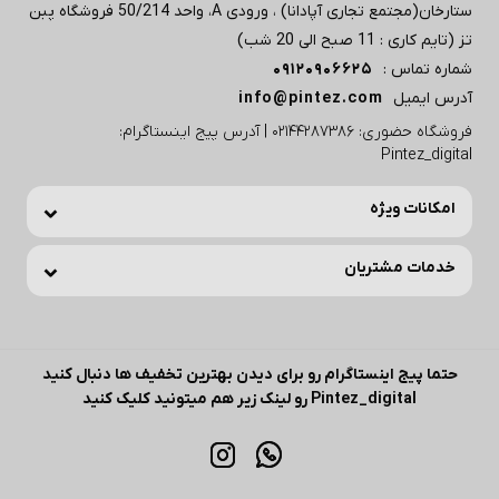
ستارخان(مجتمع تجاری آپادانا) ، ورودی A، واحد 50/214 فروشگاه پبن
تز (تایم کاری : 11 صبح الی 20 شب)
شماره تماس :
09120906625
آدرس ایمیل
info@pintez.com
فروشگاه حضوری: 02144287386 | آدرس پیج اینستاگرام:
Pintez_digital
امکانات ویژه
خدمات مشتریان
حتما پیج اینستاگرام رو برای دیدن بهترین تخفیف ها دنبال کنید
Pintez_digital رو لینک زیر هم میتونید کلیک کنید