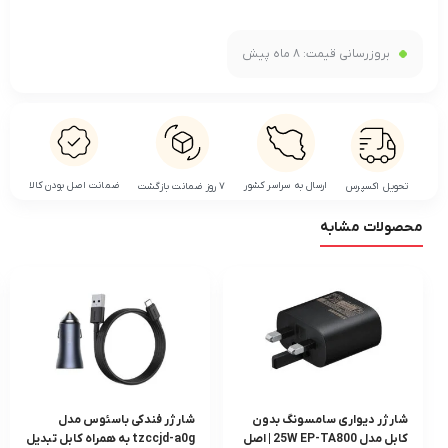
بروزرسانی قیمت:
8 ماه پیش
ضمانت اصل بودن کالا
ارسال به سراسر کشور
تحویل اکسپرس
۷ روز ضمانت بازگشت
محصولات مشابه
شارژر دیواری سامسونگ بدون
شارژر فندکی باسئوس مدل
کابل مدل 25W EP-TA800 | اصل
tzccjd-a0g به همراه کابل تبدیل