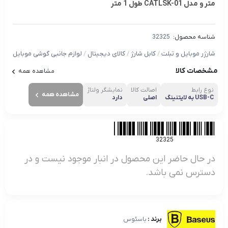
متر و مدل CATLSK-01 طول 1 متر
شناسه محصول:
32325
شارژر موبایل و تبلت
/
کابل شارژ
/
کالای دیجیتال
/
لوازم جانبی گوشی موبایل
مشخصات کالا
مشاهده همه
نوع رابط
اصالت کالا
نمایشگر ولتاژ
مشاهده همه
USB-C به لایتنینگ
اصلی
دارد
32325
در حال حاضر این محصول در انبار موجود نیست و در
دسترس نمی باشد.
برند :
باسئوس