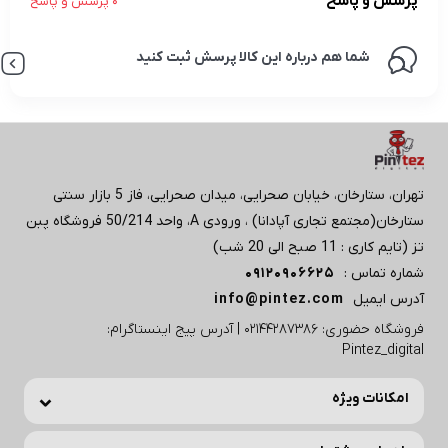
پرسش و پاسخ
0 پرسش و پاسخ
شما هم درباره این کالا پرسش ثبت کنید
تهران، ستارخان، خیابان صحرایی، میدان صحرایی، فاز 5 بازار سنتی
ستارخان(مجتمع تجاری آپادانا) ، ورودی A، واحد 50/214 فروشگاه پبن
تز (تایم کاری : 11 صبح الی 20 شب)
شماره تماس :
09120906625
آدرس ایمیل
info@pintez.com
فروشگاه حضوری: 02144287386 | آدرس پیج اینستاگرام:
Pintez_digital
امکانات ویژه