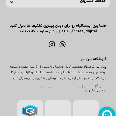
خدمات مشتریان
حتما پیج اینستاگرام رو برای دیدن بهترین تخفیف ها دنبال کنید
Pintez_digital رو لینک زیر هم میتونید کلیک کنید
فروشگاه پین تــز
پین تــز
فروشگاه تخصصی کالای دیجیتال با بیش از 5 سال تجربه و سابقه
درخشان در خدمت شماست تا با خیال راحت با ضمانت اصالت و گارانتی مرجوع کالا
خرید کنید و با تجربه عالی از خرید ما را به دوستان و آشنایان خودتان معرفی کنید.
ویژگی های مهم پین تـــز
نمایش بیشتر
یکی از ویژگی‌های مهم در خرید از پین تز، تنوع بی‌نظیر محصولات است. این
فروشگاه اینترنتی طیف وسیعی از کالاها را در دسته‌های مختلف از جمله
لوازم دیجیتال، لوازم خانگی و بسیاری از محصولات دیگر ارائه می‌دهد. به
عنوان مثال، اگر به دنبال خرید یا بررسی قیمت گوشی باشید، پین تز